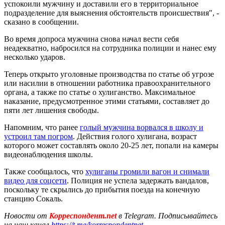
успокоили мужчину и доставили его в территориальное
подразделение для выяснения обстоятельств происшествия", -
сказано в сообщении.
Во время допроса мужчина снова начал вести себя
неадекватно, набросился на сотрудника полиции и нанес ему
несколько ударов.
Теперь открыто уголовные производства по статье об угрозе
или насилии в отношении работника правоохранительного
органа, а также по статье о хулиганство. Максимальное
наказание, предусмотренное этими статьями, составляет до
пяти лет лишения свободы.
Напомним, что ранее
голый мужчина ворвался в школу и
устроил там погром
. Действия голого хулигана, возраст
которого может составлять около 20-25 лет, попали на камеры
видеонаблюдения школы.
Также сообщалось, что
хулиганы громили вагон и снимали
видео для соцсети
. Полиция не успела задержать вандалов,
поскольку те скрылись до прибытия поезда на конечную
станцию Сокаль.
Новости от
Корреспондент.net
в Telegram. Подписывайтесь
на наш канал
https://t.me/korrespondentnet