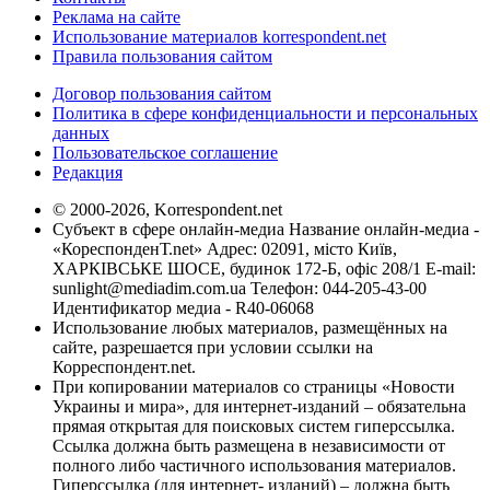
Реклама на сайте
Использование материалов korrespondent.net
Правила пользования сайтом
Договор пользования сайтом
Политика в сфере конфиденциальности и персональных
данных
Пользовательское соглашение
Редакция
© 2000-2026, Korrespondent.net
Субъект в сфере онлайн-медиа Название онлайн-медиа -
«КореспонденТ.net» Адрес: 02091, місто Київ,
ХАРКІВСЬКЕ ШОСЕ, будинок 172-Б, офіс 208/1 E-mail:
sunlight@mediadim.com.ua
Телефон: 044-205-43-00
Идентификатор медиа - R40-06068
Использование любых материалов, размещённых на
сайте, разрешается при условии ссылки на
Корреспондент.net.
При копировании материалов со страницы «Новости
Украины и мира», для интернет-изданий – обязательна
прямая открытая для поисковых систем гиперссылка.
Ссылка должна быть размещена в независимости от
полного либо частичного использования материалов.
Гиперссылка (для интернет- изданий) – должна быть