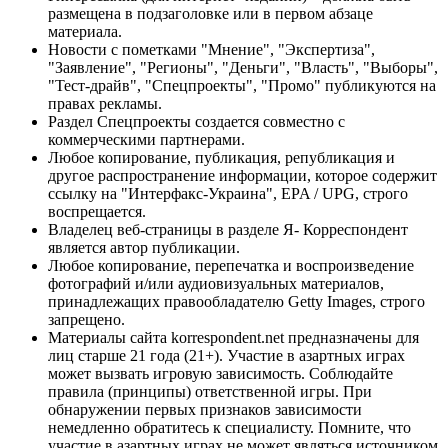
размещена в подзаголовке или в первом абзаце
материала.
Новости с пометками "Мнение", "Экспертиза",
"Заявление", "Регионы", "Деньги", "Власть", "Выборы",
"Тест-драйв", "Спецпроекты", "Промо" публикуются на
правах рекламы.
Раздел Спецпроекты создается совместно с
коммерческими партнерами.
Любое копирование, публикация, републикация и
другое распространение информации, которое содержит
ссылку на "Интерфакс-Украина", EPA / UPG, строго
воспрещается.
Владелец веб-страницы в разделе Я- Корреспондент
является автор публикации.
Любое копирование, перепечатка и воспроизведение
фотографий и/или аудиовизуальных материалов,
принадлежащих правообладателю Getty Images, строго
запрещено.
Материалы сайта korrespondent.net предназначены для
лиц старше 21 года (21+). Участие в азартных играх
может вызвать игровую зависимость. Соблюдайте
правила (принципы) ответственной игры. При
обнаружении первых признаков зависимости
немедленно обратитесь к специалисту. Помните, что
участие в азартных играх не может являться источником