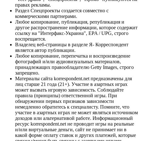
правах рекламы.
Раздел Спецпроекты создается совместно с
коммерческими партнерами.
Любое копирование, публикация, републикация и
другое распространение информации, которое содержит
ссылку на "Интерфакс-Украина", EPA / UPG, строго
воспрещается.
Владелец веб-страницы в разделе Я- Корреспондент
является автор публикации.
Любое копирование, перепечатка и воспроизведение
фотографий и/или аудиовизуальных материалов,
принадлежащих правообладателю Getty Images, строго
запрещено.
Материалы сайта korrespondent.net предназначены для
лиц старше 21 года (21+). Участие в азартных играх
может вызвать игровую зависимость. Соблюдайте
правила (принципы) ответственной игры. При
обнаружении первых признаков зависимости
немедленно обратитесь к специалисту. Помните, что
участие в азартных играх не может являться источником
доходов или альтернативой работе. Информационный
ресурс korrespondent.net не проводит игры на реальные
и/или виртуальные деньги, сайт не принимает ни в
какой форме оплату ставок и других платежей, которые
связаны/могут быть связаны с азартными играми,