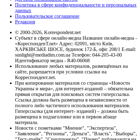
Политика в сфере конфиденциальности и персональных
данных
Пользовательское соглашение
Редакция
© 2000-2026, Korrespondent.net
Субъект в сфере онлайн-медиа Название онлайн-медиа -
«КореспонденТ.net» Адрес: 02091, місто Київ,
ХАРКІВСЬКЕ ШОСЕ, будинок 172-Б, офіс 208/1 E-mail:
sunlight@mediadim.com.ua
Телефон: 044-205-43-00
Идентификатор медиа - R40-06068
Использование любых материалов, размещённых на
сайте, разрешается при условии ссылки на
Корреспондент.net.
При копировании материалов со страницы «Новости
Украины и мира», для интернет-изданий – обязательна
прямая открытая для поисковых систем гиперссылка.
Ссылка должна быть размещена в независимости от
полного либо частичного использования материалов.
Гиперссылка (для интернет- изданий) – должна быть
размещена в подзаголовке или в первом абзаце
материала.
Новости с пометками "Мнение", "Экспертиза",
"Заявление", "Регионы", "Деньги", "Власть", "Выборы",
"Тест-драйв", "Спецпроекты", "Промо" публикуются на