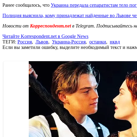
Ранее сообщалось, что
Украина передала сепаратистам тело по
Полиция выяснила, кому принадлежат найденные во Львове че
Новости от
Корреспондент.net
в Telegram. Подписывайтесь н
Читайте Korrespondent.net в Google News
ТЕГИ:
Россия
,
Львов
,
Украина-Россия
,
останки
,
нквд
Если вы заметили ошибку, выделите необходимый текст и нажми