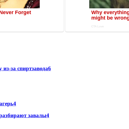
 из-за спиртзавода
6
агерь
4
 разбирают завалы
4