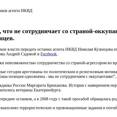
, что не сотрудничает со страной-оккупа
нцев.
ие власти передать останки агента НКВД Николая Кузнецова ег
вова Андрей Садовой в
Facebook
.
нки невозможностью сотрудничества со страной-агрессором во в
рые сегодня арестованы по политическим и религиозным мотивам
аша позиция однозначна - мы не сотрудничаем с оккупантами!", 
гражданка России Маргарита Брюханова. История с намерением п
братились ветераны Екатеринбурга.
 передаче останков, а в 2008 году с такой просьбой обращалась 
н выполнял террористические и провокационные задания и погиб