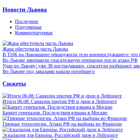
Новости Львова
Последние
Популярные
Комментируемые
Жара обесточила часть Львова
В ТЦК на Львовщине обнаружили тело военнослужащего: что 
Во Львове завершили спасательную операцию после атаки РФ
Удар по Львову: уже 38 пострадавших, спасатели разбирают за
Во Львове под завалами нашли погибшего
Сюжеты
Итоги 06.08: Санкции против РФ и дрон в Лейпциге
Банкет генералов. Последствия взрыва в Москве
Грязные технологии. Атаки РФ на выборы во Франции
Эскалация для Европы. Российский дрон в Лейпциге