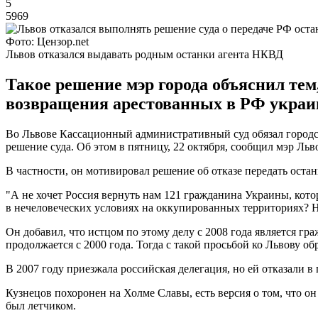
5
5969
Фото: Цензор.net
Львов отказался выдавать родным останки агента НКВД
Такое решение мэр города объяснил тем
возвращения арестованных в РФ украи
Во Львове Кассационный административный суд обязал городск
решение суда. Об этом в пятницу, 22 октября, сообщил мэр Ль
В частности, он мотивировал решение об отказе передать оста
"А не хочет Россия вернуть нам 121 гражданина Украины, кото
в нечеловеческих условиях на оккупированных территориях? Н
Он добавил, что истцом по этому делу с 2008 года является 
продолжается с 2000 года. Тогда с такой просьбой ко Львову о
В 2007 году приезжала российская делегация, но ей отказали в
Кузнецов похоронен на Холме Славы, есть версия о том, что о
был летчиком.