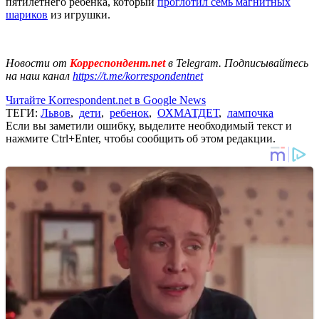
пятилетнего ребенка, который
проглотил семь магнитных
шариков
из игрушки.
Новости от
Корреспондент.net
в Telegram. Подписывайтесь
на наш канал
https://t.me/korrespondentnet
Читайте Korrespondent.net в Google News
ТЕГИ:
Львов
,
дети
,
ребенок
,
ОХМАТДЕТ
,
лампочка
Если вы заметили ошибку, выделите необходимый текст и
нажмите Ctrl+Enter, чтобы сообщить об этом редакции.