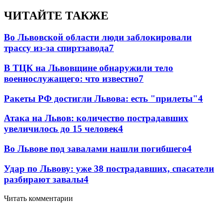
ЧИТАЙТЕ ТАКЖЕ
Во Львовской области люди заблокировали
трассу из-за спиртзавода
7
В ТЦК на Львовщине обнаружили тело
военнослужащего: что известно
7
Ракеты РФ достигли Львова: есть "прилеты"
4
Атака на Львов: количество пострадавших
увеличилось до 15 человек
4
Во Львове под завалами нашли погибшего
4
Удар по Львову: уже 38 пострадавших, спасатели
разбирают завалы
4
Читать комментарии