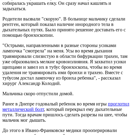
собиралась украшать елку. Он сразу начал кашлять и
задыхаться.
Родители вызвали "скорую". В больнице мальчику сделали
рентген, который показал наличие инородного тела в
дыхательных путях. Было принято решение доставать его с
помощью бронхоскопии.
"Острыми, направленными в разные стороны усиками
лампочка "смотрела" на меня. Усы во время дыхания
травмировали слизистую в области бифуркации трахеи, там
уже образовались мелкие кровоизлияния. Я захватил усики
щипцами и завел их в тубус бронхоскопа, чтобы во время
удаления не травмировать ими бронхи и трахею. Вместе с
тубусом достал лампочку из бронха ребенка", - рассказал
хирург Александр Колодий.
Мальчика скоро отпустили домой.
Ранее в Днепре годовалый ребенок во время игры
проглотил
металлический болт
, который перекрыл ему дыхательные
пути. Тогда врачам пришлось сделать разрезы на шее, чтобы
мальчик мог дышать.
До этого в Ивано-Франковске медики прооперировали