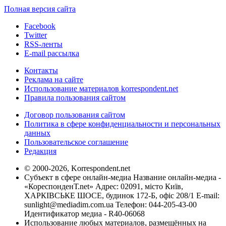
Полная версия сайта
Facebook
Twitter
RSS-ленты
E-mail рассылка
Контакты
Реклама на сайте
Использование материалов korrespondent.net
Правила пользования сайтом
Договор пользования сайтом
Политика в сфере конфиденциальности и персональных
данных
Пользовательское соглашение
Редакция
© 2000-2026, Korrespondent.net
Субъект в сфере онлайн-медиа Название онлайн-медиа -
«КореспонденТ.net» Адрес: 02091, місто Київ,
ХАРКІВСЬКЕ ШОСЕ, будинок 172-Б, офіс 208/1 E-mail:
sunlight@mediadim.com.ua
Телефон: 044-205-43-00
Идентификатор медиа - R40-06068
Использование любых материалов, размещённых на