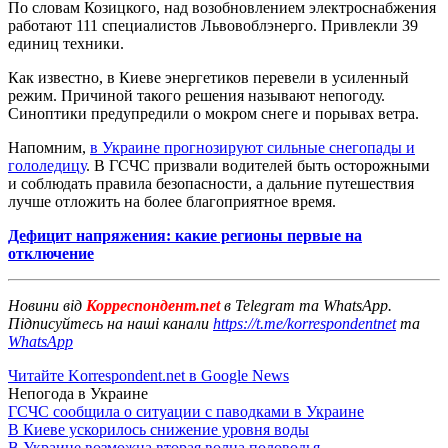
По словам Козицкого, над возобновлением электроснабжения
работают 111 специалистов Львовоблэнерго. Привлекли 39
единиц техники.
Как известно, в Киеве энергетиков перевели в усиленный
режим. Причиной такого решения называют непогоду.
Синоптики предупредили о мокром снеге и порывах ветра.
Напомним,
в Украине прогнозируют сильные снегопады и
гололедицу
. В ГСЧС призвали водителей быть осторожными
и соблюдать правила безопасности, а дальние путешествия
лучше отложить на более благоприятное время.
Дефицит напряжения: какие регионы первые на
отключение
Новини від
Корреспондент.net
в Telegram та WhatsApp.
Підписуйтесь на наші канали
https://t.me/korrespondentnet
та
WhatsApp
Читайте Korrespondent.net в Google News
Непогода в Украине
ГСЧС сообщила о ситуации с паводками в Украине
В Киеве ускорилось снижение уровня воды
В Украине возможна вторая волна половодья