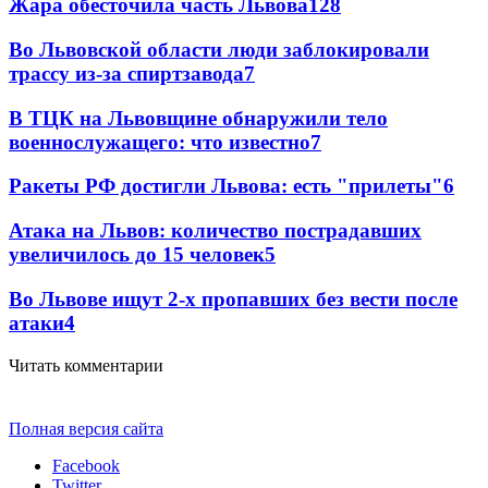
Жара обесточила часть Львова
128
Во Львовской области люди заблокировали
трассу из-за спиртзавода
7
В ТЦК на Львовщине обнаружили тело
военнослужащего: что известно
7
Ракеты РФ достигли Львова: есть "прилеты"
6
Атака на Львов: количество пострадавших
увеличилось до 15 человек
5
Во Львове ищут 2-х пропавших без вести после
атаки
4
Читать комментарии
Полная версия сайта
Facebook
Twitter