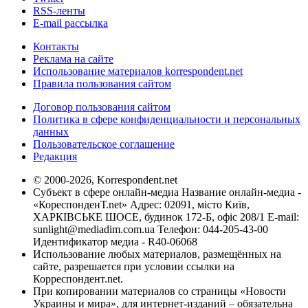
RSS-ленты
E-mail рассылка
Контакты
Реклама на сайте
Использование материалов korrespondent.net
Правила пользования сайтом
Договор пользования сайтом
Политика в сфере конфиденциальности и персональных
данных
Пользовательское соглашение
Редакция
© 2000-2026, Korrespondent.net
Субъект в сфере онлайн-медиа Название онлайн-медиа -
«КореспонденТ.net» Адрес: 02091, місто Київ,
ХАРКІВСЬКЕ ШОСЕ, будинок 172-Б, офіс 208/1 E-mail:
sunlight@mediadim.com.ua
Телефон: 044-205-43-00
Идентификатор медиа - R40-06068
Использование любых материалов, размещённых на
сайте, разрешается при условии ссылки на
Корреспондент.net.
При копировании материалов со страницы «Новости
Украины и мира», для интернет-изданий – обязательна