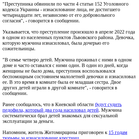
"Преступника обвинили по части 4 статьи 152 Уголовного
кодекса Украины - изнасилование лица, не достигшего
четырнадцати лет, независимо от его добровольного
согласия", - говорится в сообщении.
Указывается, что преступление произошло в апреле 2022 года
в одном из населенных пунктов Львовского района. Девочка,
которую мужчина изнасиловал, была дочерью его
сожительницы.
"В семье четверо детей. Мужчина проживал с ними в одном
доме и часто оставался с ними один. В один из дней, когда
женщины не было дома, преступник воспользовался
беспомощным состоянием малолетней девочки и изнасиловал
ее. В это время в комнате была ее младшая сестра. Двое
других детей играли в другой комнате", - говорится в
сообщении.
Ранее сообщалось, что в Киевской области
будут судить
педофила, который два года насиловал детей
. Мужчина
систематически брал детей знакомых для сексуальной
эксплуатации за деньги.
Напомним, житель Житомирщины приговорен к
15 годам
тюрьмы за изнасилование крестниц
.