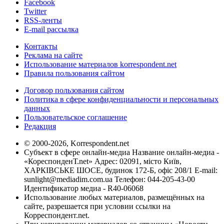
Facebook
Twitter
RSS-ленты
E-mail рассылка
Контакты
Реклама на сайте
Использование материалов korrespondent.net
Правила пользования сайтом
Договор пользования сайтом
Политика в сфере конфиденциальности и персональных
данных
Пользовательское соглашение
Редакция
© 2000-2026, Korrespondent.net
Субъект в сфере онлайн-медиа Название онлайн-медиа -
«КореспонденТ.net» Адрес: 02091, місто Київ,
ХАРКІВСЬКЕ ШОСЕ, будинок 172-Б, офіс 208/1 E-mail:
sunlight@mediadim.com.ua
Телефон: 044-205-43-00
Идентификатор медиа - R40-06068
Использование любых материалов, размещённых на
сайте, разрешается при условии ссылки на
Корреспондент.net.