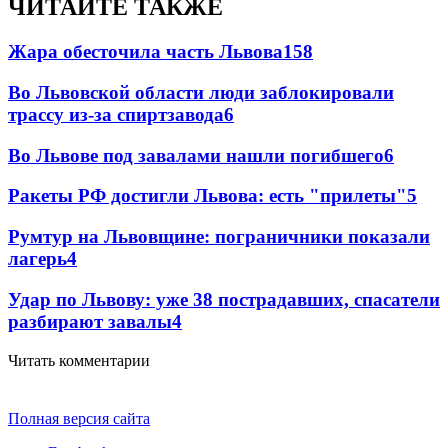
ЧИТАЙТЕ ТАКЖЕ
Жара обесточила часть Львова
158
Во Львовской области люди заблокировали
трассу из-за спиртзавода
6
Во Львове под завалами нашли погибшего
6
Ракеты РФ достигли Львова: есть "прилеты"
5
Румтур на Львовщине: пограничники показали
лагерь
4
Удар по Львову: уже 38 пострадавших, спасатели
разбирают завалы
4
Читать комментарии
Полная версия сайта