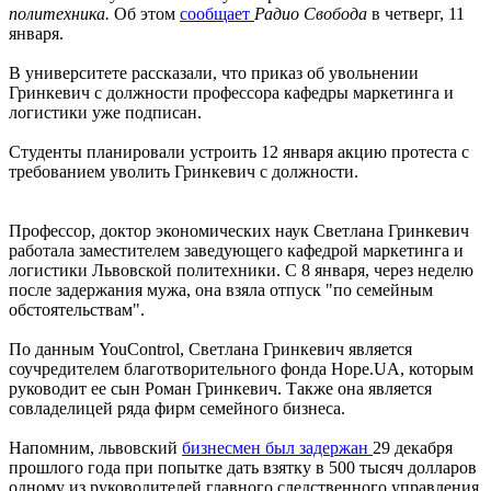
политехника.
Об этом
сообщает
Радио Свобода
в четверг, 11
января.
В университете рассказали, что приказ об увольнении
Гринкевич с должности профессора кафедры маркетинга и
логистики уже подписан.
Студенты планировали устроить 12 января акцию протеста с
требованием уволить Гринкевич с должности.
Профессор, доктор экономических наук Светлана Гринкевич
работала заместителем заведующего кафедрой маркетинга и
логистики Львовской политехники. С 8 января, через неделю
после задержания мужа, она взяла отпуск "по семейным
обстоятельствам".
По данным YouControl, Светлана Гринкевич является
соучредителем благотворительного фонда Hope.UA, которым
руководит ее сын Роман Гринкевич. Также она является
совладелицей ряда фирм семейного бизнеса.
Напомним, львовский
бизнесмен был задержан
29 декабря
прошлого года при попытке дать взятку в 500 тысяч долларов
одному из руководителей главного следственного управления