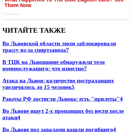
ЧИТАЙТЕ ТАКЖЕ
Во Львовской области люди заблокировали
трассу из-за спиртзавода
7
В ТЦК на Львовщине обнаружили тело
военнослужащего: что известно
7
Атака на Львов: количество пострадавших
увеличилось до 15 человек
5
Ракеты РФ достигли Львова: есть "прилеты"
4
Во Львове ищут 2-х пропавших без вести после
атаки
4
Во Львове под завалами нашли погибшего
4