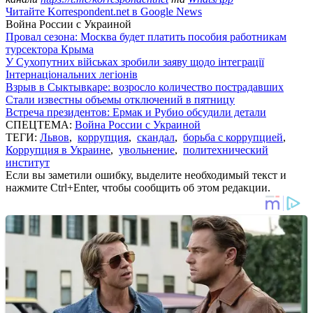
Читайте Korrespondent.net в Google News
Война России с Украиной
Провал сезона: Москва будет платить пособия работникам
турсектора Крыма
У Сухопутних військах зробили заяву щодо інтеграції
Інтернаціональних легіонів
Взрыв в Сыктывкаре: возросло количество пострадавших
Стали известны объемы отключений в пятницу
Встреча президентов: Ермак и Рубио обсудили детали
СПЕЦТЕМА:
Война России с Украиной
ТЕГИ:
Львов
,
коррупция
,
скандал
,
борьба с коррупцией
,
Коррупция в Украине
,
увольнение
,
политехнический
институт
Если вы заметили ошибку, выделите необходимый текст и
нажмите Ctrl+Enter, чтобы сообщить об этом редакции.