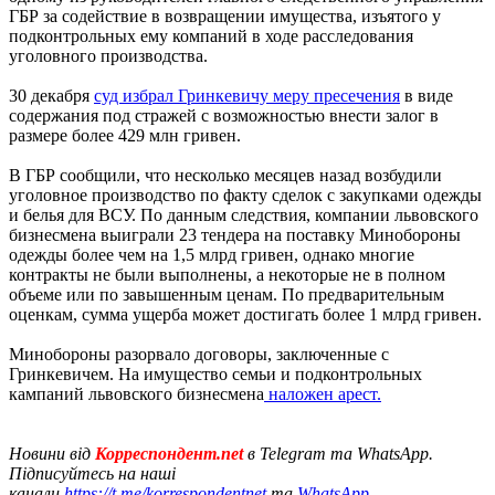
ГБР за содействие в возвращении имущества, изъятого у
подконтрольных ему компаний в ходе расследования
уголовного производства.
30 декабря
суд избрал Гринкевичу меру пресечения
в виде
содержания под стражей с возможностью внести залог в
размере более 429 млн гривен.
В ГБР сообщили, что несколько месяцев назад возбудили
уголовное производство по факту сделок с закупками одежды
и белья для ВСУ. По данным следствия, компании львовского
бизнесмена выиграли 23 тендера на поставку Минобороны
одежды более чем на 1,5 млрд гривен, однако многие
контракты не были выполнены, а некоторые не в полном
объеме или по завышенным ценам. По предварительным
оценкам, сумма ущерба может достигать более 1 млрд гривен.
Минобороны разорвало договоры, заключенные с
Гринкевичем. На имущество семьи и подконтрольных
кампаний львовского бизнесмена
наложен арест.
Новини від
Корреспондент.net
в Telegram та WhatsApp.
Підписуйтесь на наші
канали
https://t.me/korrespondentnet
та
WhatsApp