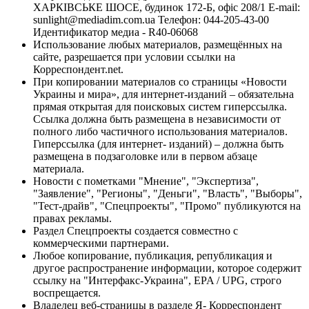
ХАРКІВСЬКЕ ШОСЕ, будинок 172-Б, офіс 208/1 E-mail:
sunlight@mediadim.com.ua
Телефон: 044-205-43-00
Идентификатор медиа - R40-06068
Использование любых материалов, размещённых на
сайте, разрешается при условии ссылки на
Корреспондент.net.
При копировании материалов со страницы «Новости
Украины и мира», для интернет-изданий – обязательна
прямая открытая для поисковых систем гиперссылка.
Ссылка должна быть размещена в независимости от
полного либо частичного использования материалов.
Гиперссылка (для интернет- изданий) – должна быть
размещена в подзаголовке или в первом абзаце
материала.
Новости с пометками "Мнение", "Экспертиза",
"Заявление", "Регионы", "Деньги", "Власть", "Выборы",
"Тест-драйв", "Спецпроекты", "Промо" публикуются на
правах рекламы.
Раздел Спецпроекты создается совместно с
коммерческими партнерами.
Любое копирование, публикация, републикация и
другое распространение информации, которое содержит
ссылку на "Интерфакс-Украина", EPA / UPG, строго
воспрещается.
Владелец веб-страницы в разделе Я- Корреспондент