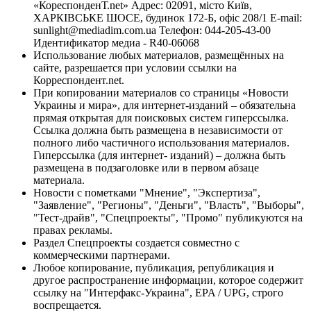
«КореспонденТ.net» Адрес: 02091, місто Київ,
ХАРКІВСЬКЕ ШОСЕ, будинок 172-Б, офіс 208/1 E-mail:
sunlight@mediadim.com.ua
Телефон: 044-205-43-00
Идентификатор медиа - R40-06068
Использование любых материалов, размещённых на
сайте, разрешается при условии ссылки на
Корреспондент.net.
При копировании материалов со страницы «Новости
Украины и мира», для интернет-изданий – обязательна
прямая открытая для поисковых систем гиперссылка.
Ссылка должна быть размещена в независимости от
полного либо частичного использования материалов.
Гиперссылка (для интернет- изданий) – должна быть
размещена в подзаголовке или в первом абзаце
материала.
Новости с пометками "Мнение", "Экспертиза",
"Заявление", "Регионы", "Деньги", "Власть", "Выборы",
"Тест-драйв", "Спецпроекты", "Промо" публикуются на
правах рекламы.
Раздел Спецпроекты создается совместно с
коммерческими партнерами.
Любое копирование, публикация, републикация и
другое распространение информации, которое содержит
ссылку на "Интерфакс-Украина", EPA / UPG, строго
воспрещается.