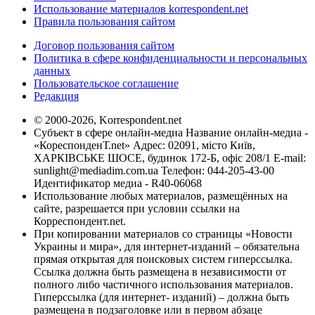
Использование материалов korrespondent.net
Правила пользования сайтом
Договор пользования сайтом
Политика в сфере конфиденциальности и персональных
данных
Пользовательское соглашение
Редакция
© 2000-2026, Korrespondent.net
Субъект в сфере онлайн-медиа Название онлайн-медиа -
«КореспонденТ.net» Адрес: 02091, місто Київ,
ХАРКІВСЬКЕ ШОСЕ, будинок 172-Б, офіс 208/1 E-mail:
sunlight@mediadim.com.ua
Телефон: 044-205-43-00
Идентификатор медиа - R40-06068
Использование любых материалов, размещённых на
сайте, разрешается при условии ссылки на
Корреспондент.net.
При копировании материалов со страницы «Новости
Украины и мира», для интернет-изданий – обязательна
прямая открытая для поисковых систем гиперссылка.
Ссылка должна быть размещена в независимости от
полного либо частичного использования материалов.
Гиперссылка (для интернет- изданий) – должна быть
размещена в подзаголовке или в первом абзаце