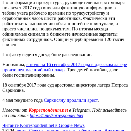
По информации прокуратуры, руководители лагеря с января
по август 2017 года вносили фиктивную информацию в
табели учета рабочего времени по трудоустройству и
отработанных часов шести работников. Фактически эти
работники к выполнению обязанностей не приступали, а
просто числились по документам. По итогам месяца
обвиняемые снимали в банкомате начисленные зарплаты
фиктивных сотрудников. Общий ущерб превысил 120 тысяч
гривен.
По факту ведется досудебное расследование.
Напомним,
в ночь на 16 сентября 2017 года в одесском лагере
произошел масштабный пожар
. Трое детей погибли, двое
были госпитализированы.
18 сентября 2017 года суд арестовал директора лагеря Петроса
Саркисяна.
4 мая текущего года
Саркисяну продлили арест
.
Новости от
Корреспондент.net
в Telegram. Подписывайтесь
на наш канал
https://t.me/korrespondentnet
Читайте Korrespondent.net в Google News
ТЕГИ:
дети
,
Одесса
,
пожар
,
лагерь
,
обвинения
,
Виктория