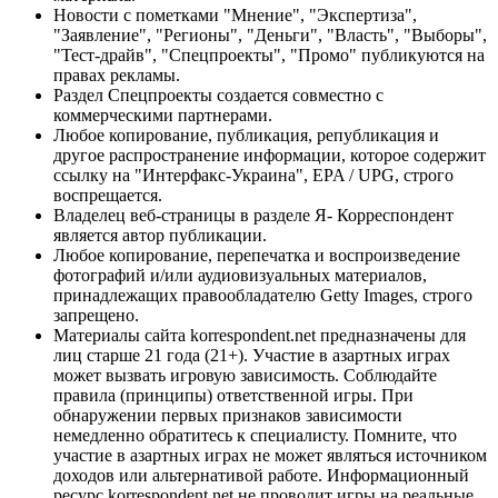
Новости с пометками "Мнение", "Экспертиза",
"Заявление", "Регионы", "Деньги", "Власть", "Выборы",
"Тест-драйв", "Спецпроекты", "Промо" публикуются на
правах рекламы.
Раздел Спецпроекты создается совместно с
коммерческими партнерами.
Любое копирование, публикация, републикация и
другое распространение информации, которое содержит
ссылку на "Интерфакс-Украина", EPA / UPG, строго
воспрещается.
Владелец веб-страницы в разделе Я- Корреспондент
является автор публикации.
Любое копирование, перепечатка и воспроизведение
фотографий и/или аудиовизуальных материалов,
принадлежащих правообладателю Getty Images, строго
запрещено.
Материалы сайта korrespondent.net предназначены для
лиц старше 21 года (21+). Участие в азартных играх
может вызвать игровую зависимость. Соблюдайте
правила (принципы) ответственной игры. При
обнаружении первых признаков зависимости
немедленно обратитесь к специалисту. Помните, что
участие в азартных играх не может являться источником
доходов или альтернативой работе. Информационный
ресурс korrespondent.net не проводит игры на реальные