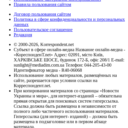
Правила пользования сайтом
Договор пользования сайтом
Политика в сфере конфиденциальности и персональных
данных
Пользовательское соглашение
Редакция
© 2000-2026, Korrespondent.net
Субъект в сфере онлайн-медиа Название онлайн-медиа -
«КореспонденТ.net» Адрес: 02091, місто Київ,
ХАРКІВСЬКЕ ШОСЕ, будинок 172-Б, офіс 208/1 E-mail:
sunlight@mediadim.com.ua
Телефон: 044-205-43-00
Идентификатор медиа - R40-06068
Использование любых материалов, размещённых на
сайте, разрешается при условии ссылки на
Корреспондент.net.
При копировании материалов со страницы «Новости
Украины и мира», для интернет-изданий – обязательна
прямая открытая для поисковых систем гиперссылка.
Ссылка должна быть размещена в независимости от
полного либо частичного использования материалов.
Гиперссылка (для интернет- изданий) – должна быть
размещена в подзаголовке или в первом абзаце
материала.