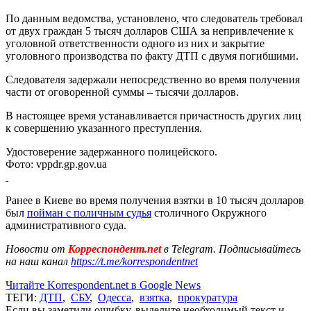
По данным ведомства, установлено, что следователь требовал
от двух граждан 5 тысяч долларов США за непривлечение к
уголовной ответственности одного из них и закрытие
уголовного производства по факту ДТП с двумя погибшими.
Следователя задержали непосредственно во время получения
части от оговоренной суммы – тысячи долларов.
В настоящее время устанавливается причастность других лиц
к совершению указанного преступления.
Удостоверение задержанного полицейского.
Фото: vppdr.gp.gov.ua
Ранее в Киеве во время получения взятки в 10 тысяч долларов
был
пойман с поличным судья
столичного Окружного
административного суда.
Новости от
Корреспондент.net
в Telegram. Подписывайтесь
на наш канал
https://t.me/korrespondentnet
Читайте Korrespondent.net в Google News
ТЕГИ:
ДТП
,
СБУ
,
Одесса
,
взятка
,
прокуратура
Если вы заметили ошибку, выделите необходимый текст и