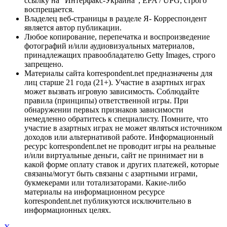
ссылку на "Интерфакс-Украина", EPA / UPG, строго
воспрещается.
Владелец веб-страницы в разделе Я- Корреспондент
является автор публикации.
Любое копирование, перепечатка и воспроизведение
фотографий и/или аудиовизуальных материалов,
принадлежащих правообладателю Getty Images, строго
запрещено.
Материалы сайта korrespondent.net предназначены для
лиц старше 21 года (21+). Участие в азартных играх
может вызвать игровую зависимость. Соблюдайте
правила (принципы) ответственной игры. При
обнаружении первых признаков зависимости
немедленно обратитесь к специалисту. Помните, что
участие в азартных играх не может являться источником
доходов или альтернативой работе. Информационный
ресурс korrespondent.net не проводит игры на реальные
и/или виртуальные деньги, сайт не принимает ни в
какой форме оплату ставок и других платежей, которые
связаны/могут быть связаны с азартными играми,
букмекерами или тотализаторами. Какие-либо
материалы на информационном ресурсе
korrespondent.net публикуются исключительно в
информационных целях.