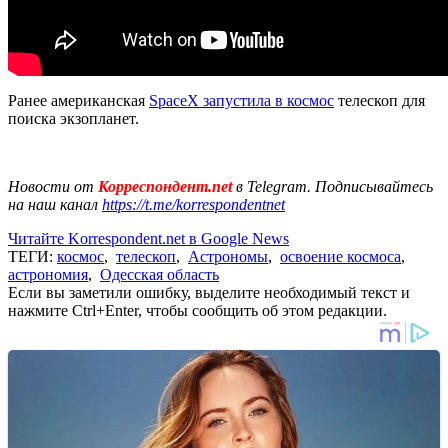
Ранее американская
SpaceX запустила в космос
телескоп для
поиска экзопланет.
Новости от
Корреспондент.net
в Telegram. Подписывайтесь
на наш канал
https://t.me/korrespondentnet
Читайте Korrespondent.net в Google News
ТЕГИ:
космос
,
телескоп
,
Астрономы
,
освоение космоса
,
астрономия
,
Одесская область
Если вы заметили ошибку, выделите необходимый текст и
нажмите Ctrl+Enter, чтобы сообщить об этом редакции.