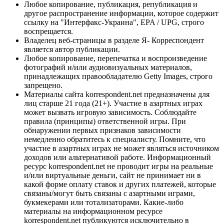
Любое копирование, публикация, републикация и
другое распространение информации, которое содержит
ссылку на "Интерфакс-Украина", EPA / UPG, строго
воспрещается.
Владелец веб-страницы в разделе Я- Корреспондент
является автор публикации.
Любое копирование, перепечатка и воспроизведение
фотографий и/или аудиовизуальных материалов,
принадлежащих правообладателю Getty Images, строго
запрещено.
Материалы сайта korrespondent.net предназначены для
лиц старше 21 года (21+). Участие в азартных играх
может вызвать игровую зависимость. Соблюдайте
правила (принципы) ответственной игры. При
обнаружении первых признаков зависимости
немедленно обратитесь к специалисту. Помните, что
участие в азартных играх не может являться источником
доходов или альтернативой работе. Информационный
ресурс korrespondent.net не проводит игры на реальные
и/или виртуальные деньги, сайт не принимает ни в
какой форме оплату ставок и других платежей, которые
связаны/могут быть связаны с азартными играми,
букмекерами или тотализаторами. Какие-либо
материалы на информационном ресурсе
korrespondent.net публикуются исключительно в