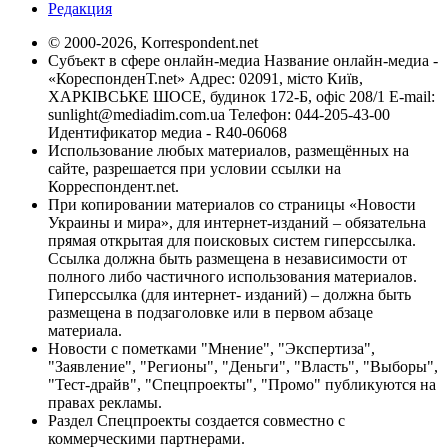
Редакция
© 2000-2026, Korrespondent.net
Субъект в сфере онлайн-медиа Название онлайн-медиа -
«КореспонденТ.net» Адрес: 02091, місто Київ,
ХАРКІВСЬКЕ ШОСЕ, будинок 172-Б, офіс 208/1 E-mail:
sunlight@mediadim.com.ua
Телефон: 044-205-43-00
Идентификатор медиа - R40-06068
Использование любых материалов, размещённых на
сайте, разрешается при условии ссылки на
Корреспондент.net.
При копировании материалов со страницы «Новости
Украины и мира», для интернет-изданий – обязательна
прямая открытая для поисковых систем гиперссылка.
Ссылка должна быть размещена в независимости от
полного либо частичного использования материалов.
Гиперссылка (для интернет- изданий) – должна быть
размещена в подзаголовке или в первом абзаце
материала.
Новости с пометками "Мнение", "Экспертиза",
"Заявление", "Регионы", "Деньги", "Власть", "Выборы",
"Тест-драйв", "Спецпроекты", "Промо" публикуются на
правах рекламы.
Раздел Спецпроекты создается совместно с
коммерческими партнерами.