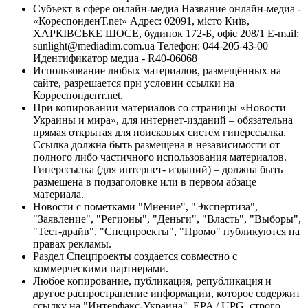
Субъект в сфере онлайн-медиа Название онлайн-медиа -
«КореспонденТ.net» Адрес: 02091, місто Київ,
ХАРКІВСЬКЕ ШОСЕ, будинок 172-Б, офіс 208/1 E-mail:
sunlight@mediadim.com.ua
Телефон: 044-205-43-00
Идентификатор медиа - R40-06068
Использование любых материалов, размещённых на
сайте, разрешается при условии ссылки на
Корреспондент.net.
При копировании материалов со страницы «Новости
Украины и мира», для интернет-изданий – обязательна
прямая открытая для поисковых систем гиперссылка.
Ссылка должна быть размещена в независимости от
полного либо частичного использования материалов.
Гиперссылка (для интернет- изданий) – должна быть
размещена в подзаголовке или в первом абзаце
материала.
Новости с пометками "Мнение", "Экспертиза",
"Заявление", "Регионы", "Деньги", "Власть", "Выборы",
"Тест-драйв", "Спецпроекты", "Промо" публикуются на
правах рекламы.
Раздел Спецпроекты создается совместно с
коммерческими партнерами.
Любое копирование, публикация, републикация и
другое распространение информации, которое содержит
ссылку на "Интерфакс-Украина", EPA / UPG, строго