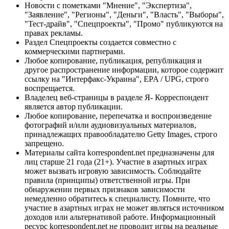
Новости с пометками "Мнение", "Экспертиза",
"Заявление", "Регионы", "Деньги", "Власть", "Выборы",
"Тест-драйв", "Спецпроекты", "Промо" публикуются на
правах рекламы.
Раздел Спецпроекты создается совместно с
коммерческими партнерами.
Любое копирование, публикация, републикация и
другое распространение информации, которое содержит
ссылку на "Интерфакс-Украина", EPA / UPG, строго
воспрещается.
Владелец веб-страницы в разделе Я- Корреспондент
является автор публикации.
Любое копирование, перепечатка и воспроизведение
фотографий и/или аудиовизуальных материалов,
принадлежащих правообладателю Getty Images, строго
запрещено.
Материалы сайта korrespondent.net предназначены для
лиц старше 21 года (21+). Участие в азартных играх
может вызвать игровую зависимость. Соблюдайте
правила (принципы) ответственной игры. При
обнаружении первых признаков зависимости
немедленно обратитесь к специалисту. Помните, что
участие в азартных играх не может являться источником
доходов или альтернативой работе. Информационный
ресурс korrespondent.net не проводит игры на реальные