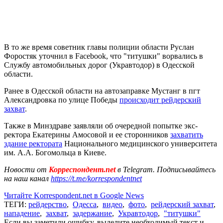
В то же время советник главы полиции области Руслан
Форостяк уточнил в Facebook, что "титушки" ворвались в
Службу автомобильных дорог (Укравтодор) в Одесской
области.
Ранее в Одесской области на автозаправке Мустанг в пгт
Александровка по улице Победы
происходит рейдерский
захват
.
Также в Минздраве заявляли об очередной попытке экс-
ректора Екатерины Амосовой и ее сторонников
захватить
здание ректората
Национального медицинского университета
им. А.А. Богомольца в Киеве.
Новости от
Корреспондент.net
в Telegram. Подписывайтесь
на наш канал
https://t.me/korrespondentnet
Читайте Korrespondent.net в Google News
ТЕГИ:
рейдерство
,
Одесса
,
видео
,
фото
,
рейдерский захват
,
нападение
,
захват
,
задержание
,
Укравтодор
,
"титушки"
Если вы заметили ошибку, выделите необходимый текст и