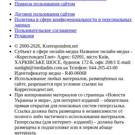
Правила пользования сайтом
Договор пользования сайтом
Политика в сфере конфиденциальности и персональных
данных
Пользовательское соглашение
Редакция
© 2000-2026, Korrespondent.net
Субъект в сфере онлайн-медиа Название онлайн-медиа -
«КореспонденТ.net» Адрес: 02091, місто Київ,
ХАРКІВСЬКЕ ШОСЕ, будинок 172-Б, офіс 208/1 E-mail:
sunlight@mediadim.com.ua
Телефон: 044-205-43-00
Идентификатор медиа - R40-06068
Использование любых материалов, размещённых на
сайте, разрешается при условии ссылки на
Корреспондент.net.
При копировании материалов со страницы «Новости
Украины и мира», для интернет-изданий – обязательна
прямая открытая для поисковых систем гиперссылка.
Ссылка должна быть размещена в независимости от
полного либо частичного использования материалов.
Гиперссылка (для интернет- изданий) – должна быть
размещена в подзаголовке или в первом абзаце
материала.