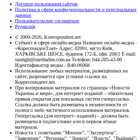
Договор пользования сайтом
Политика в сфере конфиденциальности и персональных
данных
Пользовательское соглашение
Редакция
© 2000-2026, Korrespondent.net
Субъект в сфере онлайн-медиа Название онлайн-медиа -
«КореспонденТ.net» Адрес: 02091, місто Київ,
ХАРКІВСЬКЕ ШОСЕ, будинок 172-Б, офіс 208/1 E-mail:
sunlight@mediadim.com.ua
Телефон: 044-205-43-00
Идентификатор медиа - R40-06068
Использование любых материалов, размещённых на
сайте, разрешается при условии ссылки на
Корреспондент.net.
При копировании материалов со страницы «Новости
Украины и мира», для интернет-изданий – обязательна
прямая открытая для поисковых систем гиперссылка.
Ссылка должна быть размещена в независимости от
полного либо частичного использования материалов.
Гиперссылка (для интернет- изданий) – должна быть
размещена в подзаголовке или в первом абзаце
материала.
Новости с пометками "Мнение", "Экспертиза",
"Заявление", "Регионы", "Деньги", "Власть", "Выборы",