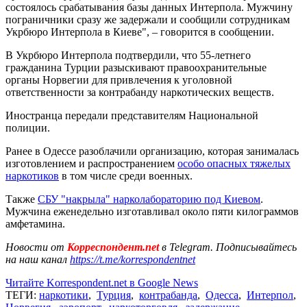
состоялось срабатывания базы данных Интерпола. Мужчину
пограничники сразу же задержали и сообщили сотрудникам
Укрбюро Интерпола в Киеве", – говорится в сообщении.
В Укрбюро Интерпола подтвердили, что 55-летнего
гражданина Турции разыскивают правоохранительные
органы Норвегии для привлечения к уголовной
ответственности за контрабанду наркотических веществ.
Иностранца передали представителям Национальной
полиции.
Ранее в Одессе разоблачили организацию, которая занималась
изготовлением и распространением
особо опасных тяжелых
наркотиков
в том числе среди военных.
Также
СБУ "накрыла" нарколабораторию под Киевом
.
Мужчина еженедельно изготавливал около пяти килограммов
амфетамина.
Новости от
Корреспондент.net
в Telegram. Подписывайтесь
на наш канал
https://t.me/korrespondentnet
Читайте Korrespondent.net в Google News
ТЕГИ:
наркотики
,
Турция
,
контрабанда
,
Одесса
,
Интерпол
,