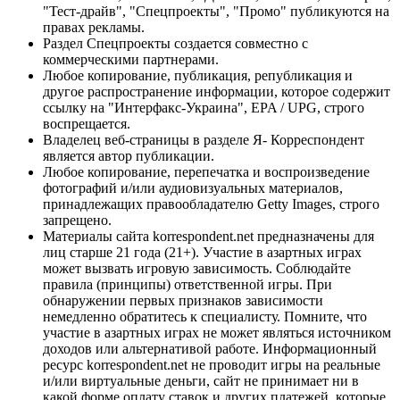
"Тест-драйв", "Спецпроекты", "Промо" публикуются на
правах рекламы.
Раздел Спецпроекты создается совместно с
коммерческими партнерами.
Любое копирование, публикация, републикация и
другое распространение информации, которое содержит
ссылку на "Интерфакс-Украина", EPA / UPG, строго
воспрещается.
Владелец веб-страницы в разделе Я- Корреспондент
является автор публикации.
Любое копирование, перепечатка и воспроизведение
фотографий и/или аудиовизуальных материалов,
принадлежащих правообладателю Getty Images, строго
запрещено.
Материалы сайта korrespondent.net предназначены для
лиц старше 21 года (21+). Участие в азартных играх
может вызвать игровую зависимость. Соблюдайте
правила (принципы) ответственной игры. При
обнаружении первых признаков зависимости
немедленно обратитесь к специалисту. Помните, что
участие в азартных играх не может являться источником
доходов или альтернативой работе. Информационный
ресурс korrespondent.net не проводит игры на реальные
и/или виртуальные деньги, сайт не принимает ни в
какой форме оплату ставок и других платежей, которые