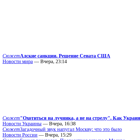
Сюжет
Адские санкции. Решение Сената США
Новости мира
— Вчера, 23:14
Сюжет
"Охотиться на лучника, а не на стрелу". Как Украи
Новости Украины
— Вчера, 16:38
Сюжет
Загадочный звук напугал Москву: что это было
Новости России
— Вчера, 15:29