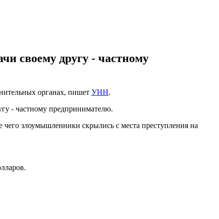
ачи своему другу - частному
анительных органах, пишет
УНН
.
ругу - частному предпринимателю.
сле чего злоумышленники скрылись с места преступления на
олларов.