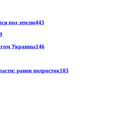
лся под землю
443
9
лагом Украины
146
ласти: ранен подросток
103