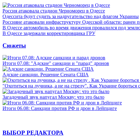
Россия атаковала стадион Черноморец в Одессе
Одессита будут судить за надругательство над флагом Украины
Россияне атаковали инфраструктуру Одесской области: ранен 
В Одессе автомобиль во время движения провалился под земл
В Одессе задержали корректировщика ГРУ
Сюжеты
Итоги 07.08: "Адские" санкции и "парад" дронов
Адские санкции. Решение Сената США
"Охотиться на лучника, а не на стрелу". Как Украине бороться 
Загадочный звук напугал Москву: что это было
Итоги 06.08: Санкции против РФ и дрон в Лейпциге
ВЫБОР РЕДАКТОРА