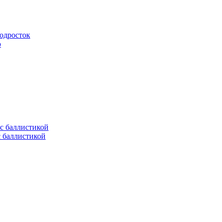
подросток
ю
с баллистикой