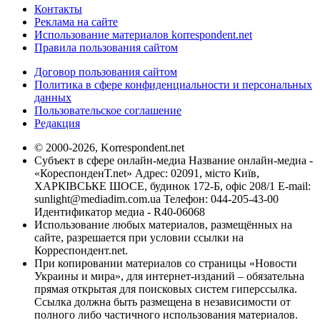
Контакты
Реклама на сайте
Использование материалов korrespondent.net
Правила пользования сайтом
Договор пользования сайтом
Политика в сфере конфиденциальности и персональных
данных
Пользовательское соглашение
Редакция
© 2000-2026, Korrespondent.net
Субъект в сфере онлайн-медиа Название онлайн-медиа -
«КореспонденТ.net» Адрес: 02091, місто Київ,
ХАРКІВСЬКЕ ШОСЕ, будинок 172-Б, офіс 208/1 E-mail:
sunlight@mediadim.com.ua
Телефон: 044-205-43-00
Идентификатор медиа - R40-06068
Использование любых материалов, размещённых на
сайте, разрешается при условии ссылки на
Корреспондент.net.
При копировании материалов со страницы «Новости
Украины и мира», для интернет-изданий – обязательна
прямая открытая для поисковых систем гиперссылка.
Ссылка должна быть размещена в независимости от
полного либо частичного использования материалов.