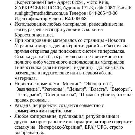
«КореспонденТ.net» Адрес: 02091, місто Київ,
ХАРКІВСЬКЕ ШОСЕ, будинок 172-Б, офіс 208/1 E-mail:
sunlight@mediadim.com.ua
Телефон: 044-205-43-00
Идентификатор медиа - R40-06068
Использование любых материалов, размещённых на
сайте, разрешается при условии ссылки на
Корреспондент.net.
При копировании материалов со страницы «Новости
Украины и мира», для интернет-изданий – обязательна
прямая открытая для поисковых систем гиперссылка.
Ссылка должна быть размещена в независимости от
полного либо частичного использования материалов.
Гиперссылка (для интернет- изданий) – должна быть
размещена в подзаголовке или в первом абзаце
материала.
Новости с пометками "Мнение", "Экспертиза",
"Заявление", "Регионы", "Деньги", "Власть", "Выборы",
"Тест-драйв", "Спецпроекты", "Промо" публикуются на
правах рекламы.
Раздел Спецпроекты создается совместно с
коммерческими партнерами.
Любое копирование, публикация, републикация и
другое распространение информации, которое содержит
ссылку на "Интерфакс-Украина", EPA / UPG, строго
воспрещается.