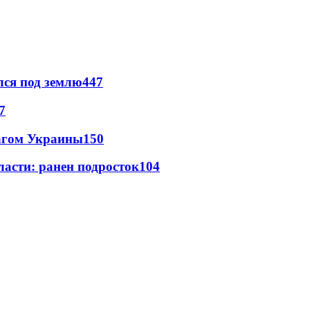
лся под землю
447
7
лагом Украины
150
ласти: ранен подросток
104