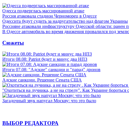
Одесса подверглась массированной атаке
Россия атаковала стадион Черноморец в Одессе
Одессита будут судить за надругательство над флагом Украины
Россияне атаковали инфраструктуру Одесской области: ранен 
В Одессе автомобиль во время движения провалился под земл
Сюжеты
Итоги 08.08: Patriot будет и минус два НПЗ
Итоги 07.08: "Адские" санкции и "парад" дронов
Адские санкции. Решение Сената США
"Охотиться на лучника, а не на стрелу". Как Украине бороться 
Загадочный звук напугал Москву: что это было
ВЫБОР РЕДАКТОРА