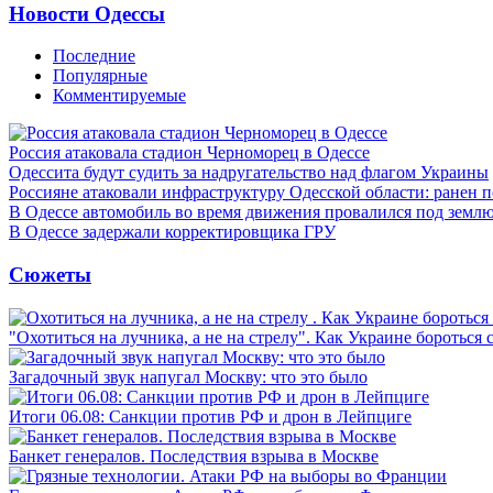
Новости Одессы
Последние
Популярные
Комментируемые
Россия атаковала стадион Черноморец в Одессе
Одессита будут судить за надругательство над флагом Украины
Россияне атаковали инфраструктуру Одесской области: ранен 
В Одессе автомобиль во время движения провалился под земл
В Одессе задержали корректировщика ГРУ
Сюжеты
"Охотиться на лучника, а не на стрелу". Как Украине бороться 
Загадочный звук напугал Москву: что это было
Итоги 06.08: Санкции против РФ и дрон в Лейпциге
Банкет генералов. Последствия взрыва в Москве