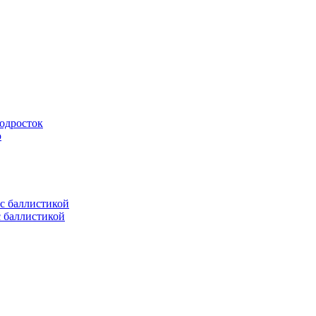
подросток
ю
с баллистикой