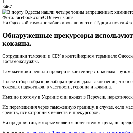
1
3467
Фото: facebook.com/ODnewcustoms
На Одесской таможне заблокировали ввоз из Турции почти 4 т
Обнаруженные прекурсоры используются
кокаина.
Сотрудники таможни и СБУ в контейнерном терминале Одесско
Гостаможслужбы.
Таможенники решили проверить контейнер с опасным грузом - 
После отбора образцов лаборатория выдала заключение, что в с
тяжелых наркотиков, в частности, героина и кокаина.
Именно поэтому в Украине они входят в Перечень наркотическ
Их перемещения через таможенную границу, в случае, если ма
средств, психотропных веществ и прекурсоров.
На предприятии, которые является получателем груза, не пре
Напомним,
на дороге в Днепре произошла утечка из автомоби