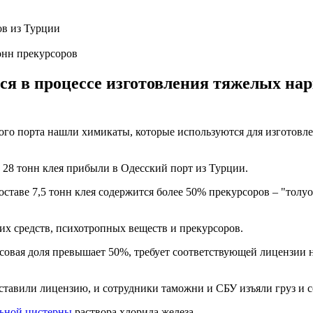
онн прекурсоров
 в процессе изготовления тяжелых нарк
го порта нашли химикаты, которые используются для изготовле
28 тонн клея прибыли в Одесский порт из Турции.
оставе 7,5 тонн клея содержится более 50% прекурсоров – "толу
их средств, психотропных веществ и прекурсоров.
ссовая доля превышает 50%, требует соответствующей лицензии 
доставили лицензию, и сотрудники таможни и СБУ изъяли груз и
льной цистерны
раствора хлорида железа.