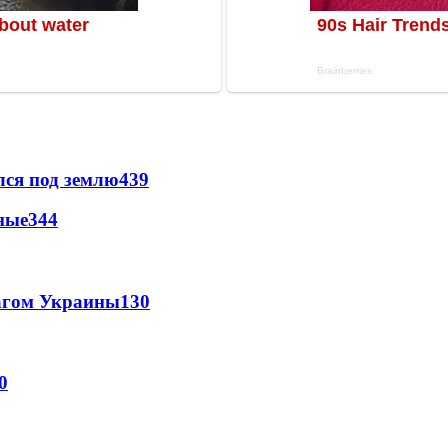
лся под землю
439
ные
344
лагом Украины
130
0