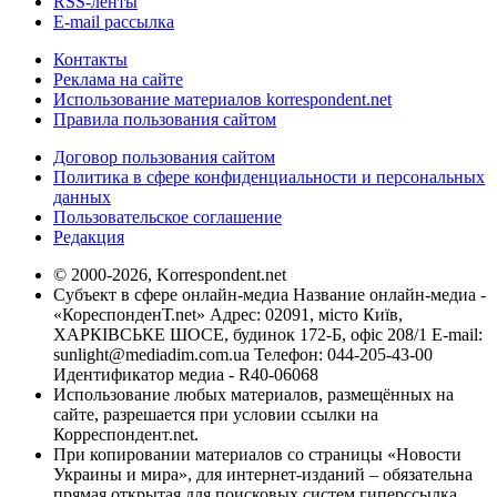
RSS-ленты
E-mail рассылка
Контакты
Реклама на сайте
Использование материалов korrespondent.net
Правила пользования сайтом
Договор пользования сайтом
Политика в сфере конфиденциальности и персональных
данных
Пользовательское соглашение
Редакция
© 2000-2026, Korrespondent.net
Субъект в сфере онлайн-медиа Название онлайн-медиа -
«КореспонденТ.net» Адрес: 02091, місто Київ,
ХАРКІВСЬКЕ ШОСЕ, будинок 172-Б, офіс 208/1 E-mail:
sunlight@mediadim.com.ua
Телефон: 044-205-43-00
Идентификатор медиа - R40-06068
Использование любых материалов, размещённых на
сайте, разрешается при условии ссылки на
Корреспондент.net.
При копировании материалов со страницы «Новости
Украины и мира», для интернет-изданий – обязательна
прямая открытая для поисковых систем гиперссылка.