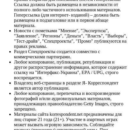
Ссылка должна быть размещена в независимости от
полного либо частичного использования материалов.
Гиперссылка (для интернет- изданий) – должна быть
размещена в подзаголовке или в первом абзаце
материала.
Новости с пометками "Мнение", "Экспертиза",
"Заявление", "Регионы", "Деньги", "Власть", "Выборы",
"Тест-драйв", "Спецпроекты", "Промо" публикуются на
правах рекламы.
Раздел Спецпроекты создается совместно с
коммерческими партнерами.
Любое копирование, публикация, републикация и
другое распространение информации, которое содержит
ссылку на "Интерфакс-Украина", EPA / UPG, строго
воспрещается.
Владелец веб-страницы в разделе Я- Корреспондент
является автор публикации.
Любое копирование, перепечатка и воспроизведение
фотографий и/или аудиовизуальных материалов,
принадлежащих правообладателю Getty Images, строго
запрещено.
Материалы сайта korrespondent.net предназначены для
лиц старше 21 года (21+). Участие в азартных играх
может вызвать игровую зависимость. Соблюдайте
правила (принципы) ответственной игры. При