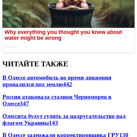
ЧИТАЙТЕ ТАКЖЕ
В Одессе автомобиль во время движения
провалился под землю
442
Россия атаковала стадион Черноморец в
Одессе
347
Одессита будут судить за надругательство над
флагом Украины
143
В Одессе задержали корректировщика ГРУ
130