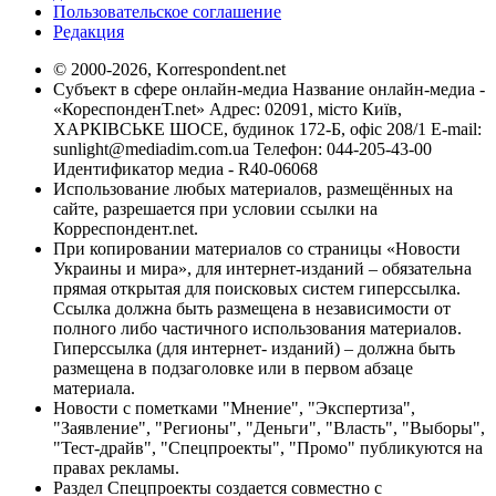
Пользовательское соглашение
Редакция
© 2000-2026, Korrespondent.net
Субъект в сфере онлайн-медиа Название онлайн-медиа -
«КореспонденТ.net» Адрес: 02091, місто Київ,
ХАРКІВСЬКЕ ШОСЕ, будинок 172-Б, офіс 208/1 E-mail:
sunlight@mediadim.com.ua
Телефон: 044-205-43-00
Идентификатор медиа - R40-06068
Использование любых материалов, размещённых на
сайте, разрешается при условии ссылки на
Корреспондент.net.
При копировании материалов со страницы «Новости
Украины и мира», для интернет-изданий – обязательна
прямая открытая для поисковых систем гиперссылка.
Ссылка должна быть размещена в независимости от
полного либо частичного использования материалов.
Гиперссылка (для интернет- изданий) – должна быть
размещена в подзаголовке или в первом абзаце
материала.
Новости с пометками "Мнение", "Экспертиза",
"Заявление", "Регионы", "Деньги", "Власть", "Выборы",
"Тест-драйв", "Спецпроекты", "Промо" публикуются на
правах рекламы.
Раздел Спецпроекты создается совместно с