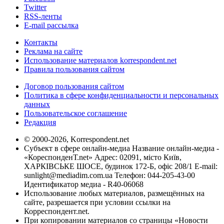
Twitter
RSS-ленты
E-mail рассылка
Контакты
Реклама на сайте
Использование материалов korrespondent.net
Правила пользования сайтом
Договор пользования сайтом
Политика в сфере конфиденциальности и персональных
данных
Пользовательское соглашение
Редакция
© 2000-2026, Korrespondent.net
Субъект в сфере онлайн-медиа Название онлайн-медиа -
«КореспонденТ.net» Адрес: 02091, місто Київ,
ХАРКІВСЬКЕ ШОСЕ, будинок 172-Б, офіс 208/1 E-mail:
sunlight@mediadim.com.ua
Телефон: 044-205-43-00
Идентификатор медиа - R40-06068
Использование любых материалов, размещённых на
сайте, разрешается при условии ссылки на
Корреспондент.net.
При копировании материалов со страницы «Новости