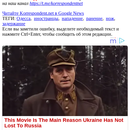
на наш канал
https://t.me/korrespondentnet
Читайте Korrespondent.net в Google News
ТЕГИ:
Одесса
,
иностранцы
,
нападение
,
ранение
,
нож
,
задержание
Если вы заметили ошибку, выделите необходимый текст и
нажмите Ctrl+Enter, чтобы сообщить об этом редакции.