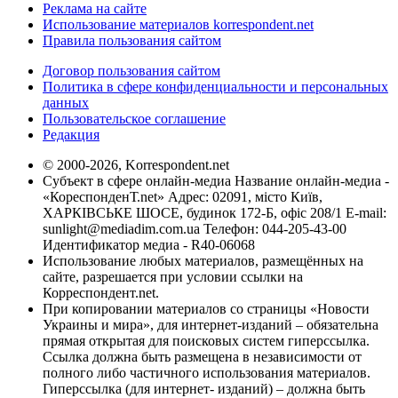
Реклама на сайте
Использование материалов korrespondent.net
Правила пользования сайтом
Договор пользования сайтом
Политика в сфере конфиденциальности и персональных
данных
Пользовательское соглашение
Редакция
© 2000-2026, Korrespondent.net
Субъект в сфере онлайн-медиа Название онлайн-медиа -
«КореспонденТ.net» Адрес: 02091, місто Київ,
ХАРКІВСЬКЕ ШОСЕ, будинок 172-Б, офіс 208/1 E-mail:
sunlight@mediadim.com.ua
Телефон: 044-205-43-00
Идентификатор медиа - R40-06068
Использование любых материалов, размещённых на
сайте, разрешается при условии ссылки на
Корреспондент.net.
При копировании материалов со страницы «Новости
Украины и мира», для интернет-изданий – обязательна
прямая открытая для поисковых систем гиперссылка.
Ссылка должна быть размещена в независимости от
полного либо частичного использования материалов.
Гиперссылка (для интернет- изданий) – должна быть