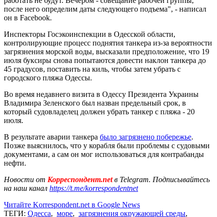
работать не будут. Вечером - совещание рабочей группы,
после него определим даты следующего подъема", - написал
он в Facebook.
Инспекторы Госэкоинспекции в Одесской области,
контролирующие процесс поднятия танкера из-за вероятности
загрязнения морской воды, высказали предположение, что 19
июля буксиры снова попытаются довести наклон танкера до
45 градусов, поставить на киль, чтобы затем убрать с
городского пляжа Одессы.
Во время недавнего визита в Одессу Президента Украины
Владимира Зеленского был назван предельный срок, в
который судовладелец должен убрать танкер с пляжа - 20
июля.
В результате аварии танкера
было загрязнено побережье
.
Позже выяснилось, что у корабля были проблемы с судовыми
документами, а сам он мог использоваться для контрабанды
нефти.
Новости от
Корреспондент.net
в Telegram. Подписывайтесь
на наш канал
https://t.me/korrespondentnet
Читайте Korrespondent.net в Google News
ТЕГИ:
Одесса
,
море
,
загрязнения окружающей среды
,