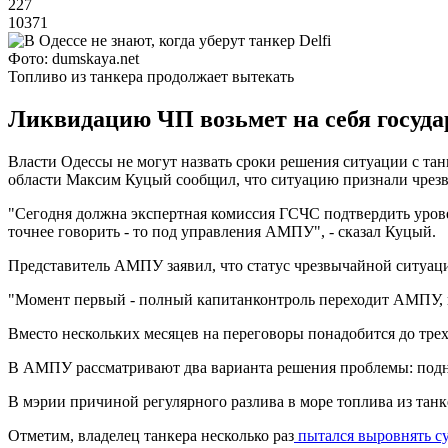
227
10371
Фото: dumskaya.net
Топливо из танкера продолжает вытекать
Ликвидацию ЧП возьмет на себя государс
Власти Одессы не могут назвать сроки решения ситуации с тан
области Максим Куцый сообщил, что ситуацию признали чрезвы
"Сегодня должна экспертная комиссия ГСЧС подтвердить уровен
точнее говорить - то под управления АМПУ", - сказал Куцый.
Представитель АМПУ заявил, что статус чрезвычайной ситуаци
"Момент первый - полный капитанконтроль переходит АМПУ, и 
Вместо нескольких месяцев на переговоры понадобится до трех
В АМПУ рассматривают два варианта решения проблемы: поднят
В мэрии причиной регулярного разлива в море топлива из тан
Отметим, владелец танкера несколько раз
пытался выровнять с