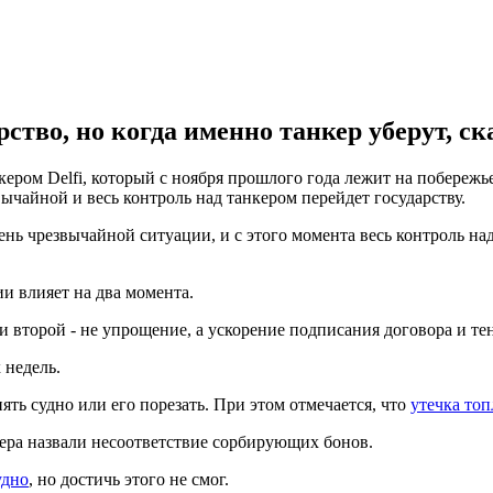
тво, но когда именно танкер уберут, ска
кером Delfi, который с ноября прошлого года лежит на побережь
чайной и весь контроль над танкером перейдет государству.
ь чрезвычайной ситуации, и с этого момента весь контроль над 
и влияет на два момента.
второй - не упрощение, а ускорение подписания договора и тен
 недель.
ь судно или его порезать. При этом отмечается, что
утечка топ
кера назвали несоответствие сорбирующих бонов.
удно
, но достичь этого не смог.