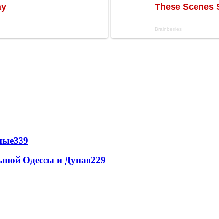
ные
339
льшой Одессы и Дуная
229