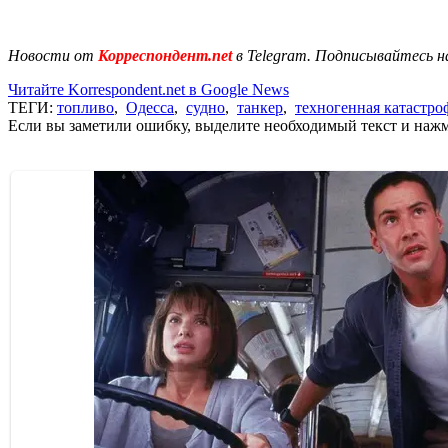
Новости от
Корреспондент.net
в Telegram. Подписывайтесь н
Читайте Korrespondent.net в Google News
ТЕГИ:
топливо
,
Одесса
,
судно
,
танкер
,
техногенная катастро
Если вы заметили ошибку, выделите необходимый текст и нажми