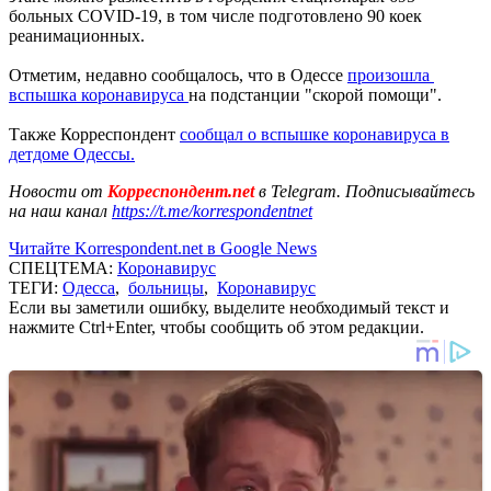
больных COVID-19, в том числе подготовлено 90 коек
реанимационных.
Отметим, недавно сообщалось, что в Одессе
произошла
вспышка коронавируса
на подстанции "скорой помощи".
Также Корреспондент
сообщал о вспышке коронавируса в
детдоме Одессы.
Новости от
Корреспондент.net
в Telegram. Подписывайтесь
на наш канал
https://t.me/korrespondentnet
Читайте Korrespondent.net в Google News
СПЕЦТЕМА:
Коронавирус
ТЕГИ:
Одесса
,
больницы
,
Коронавирус
Если вы заметили ошибку, выделите необходимый текст и
нажмите Ctrl+Enter, чтобы сообщить об этом редакции.