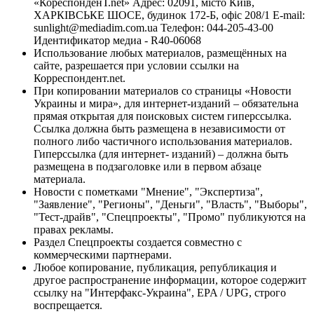
«КореспонденТ.net» Адрес: 02091, місто Київ,
ХАРКІВСЬКЕ ШОСЕ, будинок 172-Б, офіс 208/1 E-mail:
sunlight@mediadim.com.ua
Телефон: 044-205-43-00
Идентификатор медиа - R40-06068
Использование любых материалов, размещённых на
сайте, разрешается при условии ссылки на
Корреспондент.net.
При копировании материалов со страницы «Новости
Украины и мира», для интернет-изданий – обязательна
прямая открытая для поисковых систем гиперссылка.
Ссылка должна быть размещена в независимости от
полного либо частичного использования материалов.
Гиперссылка (для интернет- изданий) – должна быть
размещена в подзаголовке или в первом абзаце
материала.
Новости с пометками "Мнение", "Экспертиза",
"Заявление", "Регионы", "Деньги", "Власть", "Выборы",
"Тест-драйв", "Спецпроекты", "Промо" публикуются на
правах рекламы.
Раздел Спецпроекты создается совместно с
коммерческими партнерами.
Любое копирование, публикация, републикация и
другое распространение информации, которое содержит
ссылку на "Интерфакс-Украина", EPA / UPG, строго
воспрещается.