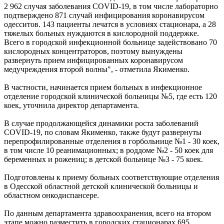
2 962 случая заболевания COVID-19, в том числе лабораторно
подтверждено 871 случай инфицирования коронавирусом
одесситов. 143 пациенты лечатся в условиях стационара, а 28
тяжелых больных нуждаются в кислородной поддержке.
Всего в городской инфекционной больнице задействовано 70
кислородных концентраторов, поэтому вынуждены
развернуть прием инфицированных коронавирусом
медучреждения второй волны", - отметила Якименко.
В частности, начинается прием больных в инфекционное
отделение городской клинической больницы №5, где есть 120
коек, уточнила директор департамента.
В случае продолжающейся динамики роста заболеваний
COVID-19, по словам Якименко, также будут развернуты
перепрофилированные отделения в горбольнице №1 - 30 коек,
в том числе 10 реанимационных; в роддоме №2 - 50 коек для
беременных и рожениц; в детской больнице №3 - 75 коек.
Подготовлены к приему больных соответствующие отделения
в Одесской областной детской клинической больницы и
областном онкодиспансере.
По данным департамента здравоохранения, всего на втором
этапе можно разместить в городских стационарах 695