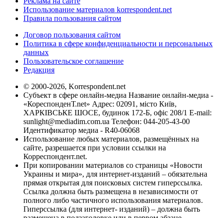
Реклама на сайте
Использование материалов korrespondent.net
Правила пользования сайтом
Договор пользования сайтом
Политика в сфере конфиденциальности и персональных
данных
Пользовательское соглашение
Редакция
© 2000-2026, Korrespondent.net
Субъект в сфере онлайн-медиа Название онлайн-медиа -
«КореспонденТ.net» Адрес: 02091, місто Київ,
ХАРКІВСЬКЕ ШОСЕ, будинок 172-Б, офіс 208/1 E-mail:
sunlight@mediadim.com.ua
Телефон: 044-205-43-00
Идентификатор медиа - R40-06068
Использование любых материалов, размещённых на
сайте, разрешается при условии ссылки на
Корреспондент.net.
При копировании материалов со страницы «Новости
Украины и мира», для интернет-изданий – обязательна
прямая открытая для поисковых систем гиперссылка.
Ссылка должна быть размещена в независимости от
полного либо частичного использования материалов.
Гиперссылка (для интернет- изданий) – должна быть
размещена в подзаголовке или в первом абзаце