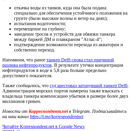
откачка воды из танков, куда она была подана
специально для обеспечения устойчивого положения на
грунте (были высокие волны и ветер на днях);
испытания водоточности;
перемещение на глубину;
заведение тросов и устройств для обвязки танкера
между баржей ДМ и плавкраном "Атлас-4";
подтверждение возможности перехода из акватории и
собственно переход.
Напомним, что ранее
танкер Delfi снова стал причиной
разлива нефтепродуктов
. В результате утечки концентрация
нефтепродуктов в воде в 5,8 раза больше предельно
допустимого показателя.
Также сообщалось, что
суд арестовал затонувший танкер Delfi
.
Администрация морских портов намерена также взыскать с
владельца танкера компенсацию убытков в размере более двух
миллионов гривен.
Новости от
Корреспондент.net
в Telegram. Подписывайтесь
на наш канал
https://t.me/korrespondentnet
Читайте Korrespondent.net в Google News