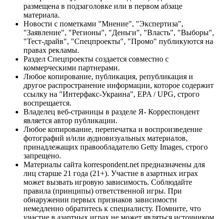
размещена в подзаголовке или в первом абзаце
материала.
Новости с пометками "Мнение", "Экспертиза",
"Заявление", "Регионы", "Деньги", "Власть", "Выборы",
"Тест-драйв", "Спецпроекты", "Промо" публикуются на
правах рекламы.
Раздел Спецпроекты создается совместно с
коммерческими партнерами.
Любое копирование, публикация, републикация и
другое распространение информации, которое содержит
ссылку на "Интерфакс-Украина", EPA / UPG, строго
воспрещается.
Владелец веб-страницы в разделе Я- Корреспондент
является автор публикации.
Любое копирование, перепечатка и воспроизведение
фотографий и/или аудиовизуальных материалов,
принадлежащих правообладателю Getty Images, строго
запрещено.
Материалы сайта korrespondent.net предназначены для
лиц старше 21 года (21+). Участие в азартных играх
может вызвать игровую зависимость. Соблюдайте
правила (принципы) ответственной игры. При
обнаружении первых признаков зависимости
немедленно обратитесь к специалисту. Помните, что
участие в азартных играх не может являться источником