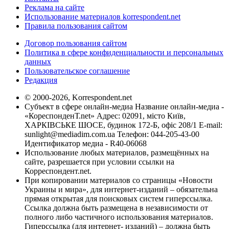
Реклама на сайте
Использование материалов korrespondent.net
Правила пользования сайтом
Договор пользования сайтом
Политика в сфере конфиденциальности и персональных
данных
Пользовательское соглашение
Редакция
© 2000-2026, Korrespondent.net
Субъект в сфере онлайн-медиа Название онлайн-медиа -
«КореспонденТ.net» Адрес: 02091, місто Київ,
ХАРКІВСЬКЕ ШОСЕ, будинок 172-Б, офіс 208/1 E-mail:
sunlight@mediadim.com.ua
Телефон: 044-205-43-00
Идентификатор медиа - R40-06068
Использование любых материалов, размещённых на
сайте, разрешается при условии ссылки на
Корреспондент.net.
При копировании материалов со страницы «Новости
Украины и мира», для интернет-изданий – обязательна
прямая открытая для поисковых систем гиперссылка.
Ссылка должна быть размещена в независимости от
полного либо частичного использования материалов.
Гиперссылка (для интернет- изданий) – должна быть