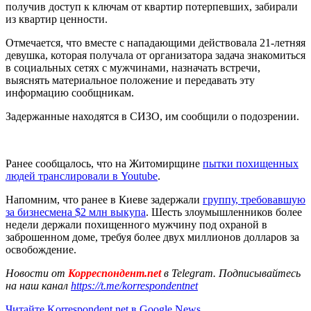
получив доступ к ключам от квартир потерпевших, забирали
из квартир ценности.
Отмечается, что вместе с нападающими действовала 21-летняя
девушка, которая получала от организатора задача знакомиться
в социальных сетях с мужчинами, назначать встречи,
выяснять материальное положение и передавать эту
информацию сообщникам.
Задержанные находятся в СИЗО, им сообщили о подозрении.
Ранее сообщалось, что на Житомирщине
пытки похищенных
людей транслировали в Youtube
.
Напомним, что ранее в Киеве задержали
группу, требовавшую
за бизнесмена $2 млн выкупа
. Шесть злоумышленников более
недели держали похищенного мужчину под охраной в
заброшенном доме, требуя более двух миллионов долларов за
освобождение.
Новости от
Корреспондент.net
в Telegram. Подписывайтесь
на наш канал
https://t.me/korrespondentnet
Читайте Korrespondent.net в Google News