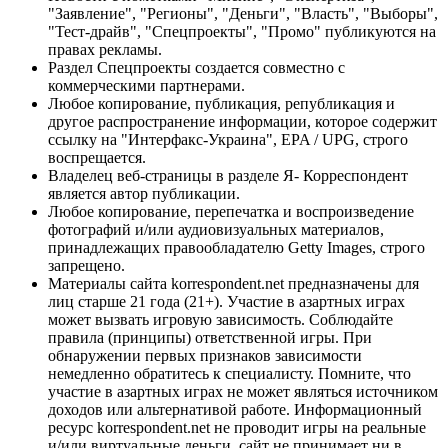
"Заявление", "Регионы", "Деньги", "Власть", "Выборы",
"Тест-драйв", "Спецпроекты", "Промо" публикуются на
правах рекламы.
Раздел Спецпроекты создается совместно с
коммерческими партнерами.
Любое копирование, публикация, републикация и
другое распространение информации, которое содержит
ссылку на "Интерфакс-Украина", EPA / UPG, строго
воспрещается.
Владелец веб-страницы в разделе Я- Корреспондент
является автор публикации.
Любое копирование, перепечатка и воспроизведение
фотографий и/или аудиовизуальных материалов,
принадлежащих правообладателю Getty Images, строго
запрещено.
Материалы сайта korrespondent.net предназначены для
лиц старше 21 года (21+). Участие в азартных играх
может вызвать игровую зависимость. Соблюдайте
правила (принципы) ответственной игры. При
обнаружении первых признаков зависимости
немедленно обратитесь к специалисту. Помните, что
участие в азартных играх не может являться источником
доходов или альтернативой работе. Информационный
ресурс korrespondent.net не проводит игры на реальные
и/или виртуальные деньги, сайт не принимает ни в