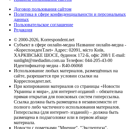
Договор пользования сайтом
Политика в сфере конфиденциальности и персональных
данных
Пользовательское соглашение
Редакция
© 2000-2026, Korrespondent.net
Субъект в сфере онлайн-медиа Название онлайн-медиа -
«КореспонденТ.net» Адрес: 02091, місто Київ,
ХАРКІВСЬКЕ ШОСЕ, будинок 172-Б, офіс 208/1 E-mail:
sunlight@mediadim.com.ua
Телефон: 044-205-43-00
Идентификатор медиа - R40-06068
Использование любых материалов, размещённых на
сайте, разрешается при условии ссылки на
Корреспондент.net.
При копировании материалов со страницы «Новости
Украины и мира», для интернет-изданий – обязательна
прямая открытая для поисковых систем гиперссылка.
Ссылка должна быть размещена в независимости от
полного либо частичного использования материалов.
Гиперссылка (для интернет- изданий) – должна быть
размещена в подзаголовке или в первом абзаце
материала.
Новости с пометками "Мнение", "Экспертиза",