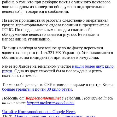
района о том, что при разборке почты с уличного почтового
ящика в одном из конвертов обнаружено подозрительное
вещество", – говорится в сообщении.
На месте происшествия работала следственно-оперативная
группа территориального отдела полиции и представители
ГСЧС. По предварительным выводам спасателей,
обнаруженное вещество является ртутью. Ее изъяли и
направили на утилизацию.
Полиция возбудила уголовное дело по факту пересылки
ядовитых веществ (ч.1 ст.321 УК Украины). Устанавливаются
обстоятельства инцидента и причастные к нему лица.
Ранее во Львове на земельном участке
нашли более двух кило
ртути
. Одна из двух емкостей была повреждена и ртуть
оказалась на земле.
Также сообщалось, что СБУ выявила в гараже в центре Киева
боевые гранаты и почти 30 кило ртути
.
Новости от
Корреспондент.net
в Telegram. Подписывайтесь
на наш канал
https://t.me/korrespondentnet
Читайте Korrespondent.net в Google News
ТЕГИ:
Одесса
,
полиция
,
почта
,
чиновники
,
ртуть
,