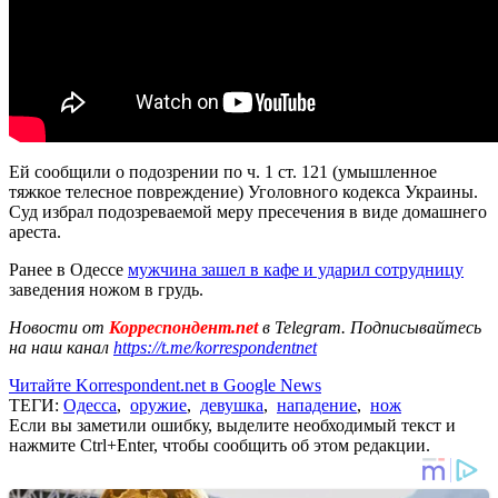
Ей сообщили о подозрении по ч. 1 ст. 121 (умышленное
тяжкое телесное повреждение) Уголовного кодекса Украины.
Суд избрал подозреваемой меру пресечения в виде домашнего
ареста.
Ранее в Одессе
мужчина зашел в кафе и ударил сотрудницу
заведения ножом в грудь.
Новости от
Корреспондент.net
в Telegram. Подписывайтесь
на наш канал
https://t.me/korrespondentnet
Читайте Korrespondent.net в Google News
ТЕГИ:
Одесса
,
оружие
,
девушка
,
нападение
,
нож
Если вы заметили ошибку, выделите необходимый текст и
нажмите Ctrl+Enter, чтобы сообщить об этом редакции.