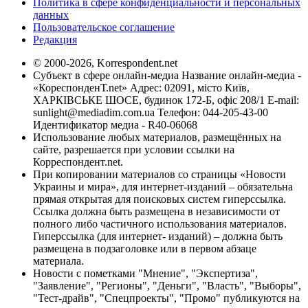
Политика в сфере конфиденциальности и персональных
данных
Пользовательское соглашение
Редакция
© 2000-2026, Korrespondent.net
Субъект в сфере онлайн-медиа Название онлайн-медиа -
«КореспонденТ.net» Адрес: 02091, місто Київ,
ХАРКІВСЬКЕ ШОСЕ, будинок 172-Б, офіс 208/1 E-mail:
sunlight@mediadim.com.ua
Телефон: 044-205-43-00
Идентификатор медиа - R40-06068
Использование любых материалов, размещённых на
сайте, разрешается при условии ссылки на
Корреспондент.net.
При копировании материалов со страницы «Новости
Украины и мира», для интернет-изданий – обязательна
прямая открытая для поисковых систем гиперссылка.
Ссылка должна быть размещена в независимости от
полного либо частичного использования материалов.
Гиперссылка (для интернет- изданий) – должна быть
размещена в подзаголовке или в первом абзаце
материала.
Новости с пометками "Мнение", "Экспертиза",
"Заявление", "Регионы", "Деньги", "Власть", "Выборы",
"Тест-драйв", "Спецпроекты", "Промо" публикуются на