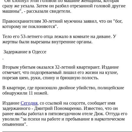
"Он хлопнул этой головой по машине женщины, которая
сразу же уехала. Затем он разбил отрезанной головой другие
машины", - рассказали свидетели.
Правоохранителям 30-летний мужчина заявил, что он "бог,
которому не поклоняются".
Тело его 53-летнего отца лежало в комнате на диване. У
жертвы были вырезаны внутренние органы.
Задержание в Одессе
Вторым убитым оказался 32-летний квартирант. Издание
отмечает, что подозреваемый лишил его жизни на кухне,
порезав шею, руки, спину и брюшную полость.
В квартире, где произошло двойное убийство, полицейские
обнаружили 11 ножей.
Издание
Сегодня
, со ссылкой на соцсети, сообщает имя
задержанного - Дмитрий Пономаренко. Известно, что он
ранее якобы работал в пятизвездочном отеле Дюк. Оттуда его
уволили "за психи на работе и пребывание в наркотическом
опьянении".