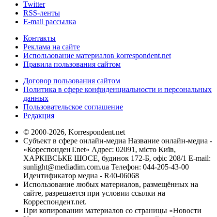
Twitter
RSS-ленты
E-mail рассылка
Контакты
Реклама на сайте
Использование материалов korrespondent.net
Правила пользования сайтом
Договор пользования сайтом
Политика в сфере конфиденциальности и персональных
данных
Пользовательское соглашение
Редакция
© 2000-2026, Korrespondent.net
Субъект в сфере онлайн-медиа Название онлайн-медиа -
«КореспонденТ.net» Адрес: 02091, місто Київ,
ХАРКІВСЬКЕ ШОСЕ, будинок 172-Б, офіс 208/1 E-mail:
sunlight@mediadim.com.ua
Телефон: 044-205-43-00
Идентификатор медиа - R40-06068
Использование любых материалов, размещённых на
сайте, разрешается при условии ссылки на
Корреспондент.net.
При копировании материалов со страницы «Новости