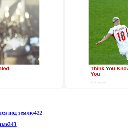
лся под землю
422
ные
343