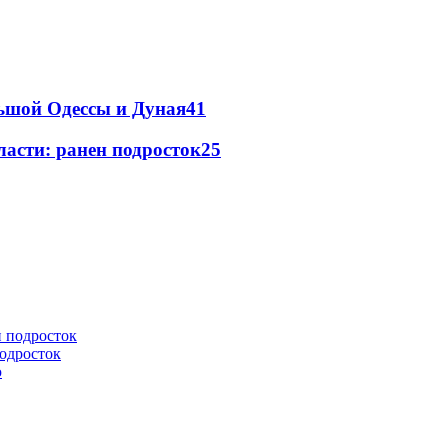
льшой Одессы и Дуная
41
ласти: ранен подросток
25
подросток
ю