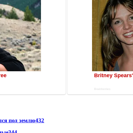
лся под землю
432
ные
344