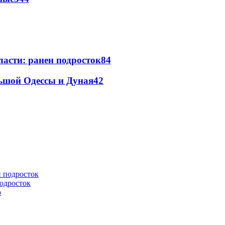
ласти: ранен подросток
84
льшой Одессы и Дуная
42
подросток
ю