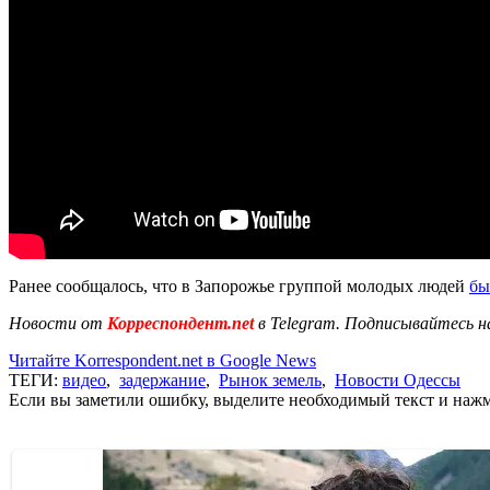
Ранее сообщалось, что в Запорожье группой молодых людей
бы
Новости от
Корреспондент.net
в Telegram. Подписывайтесь н
Читайте Korrespondent.net в Google News
ТЕГИ:
видео
,
задержание
,
Рынок земель
,
Новости Одессы
Если вы заметили ошибку, выделите необходимый текст и нажми