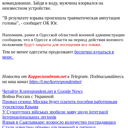
командовании. Зайдя в воду, мужчина взорвался на
неизвестном устройстве.
"В результате взрыва произошла травматическая ампутация
головы", - сообщает ОК Юг.
Напомним, ранее в Одесской областной военной администрации
сообщили, что в Одессе и области на период действия военного
положения
будут закрыты для посещения все пляжи.
Тем не менее одесситы продолжают
беспечно купаться в
море.
Новости от
Корреспондент.net
в Telegram. Подписывайтесь
на наш канал
https://t.me/korrespondentnet
Читайте Korrespondent.net в Google News
Война России с Украиной
Провал сезона: Москва будет платить пособия работникам
турсектора Крыма
У Сухопутних військах зробили заяву щодо інтеграції
Інтернаціональних легіонів
Взрыв в Сыктывкаре: возросло количество пострадавших
Стали известны объемы отключений в пятницу