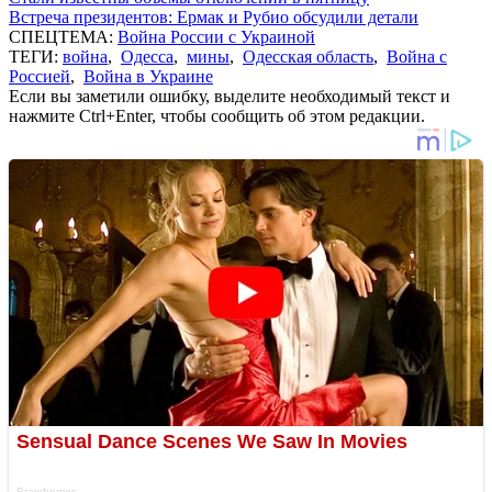
Встреча президентов: Ермак и Рубио обсудили детали
СПЕЦТЕМА:
Война России с Украиной
ТЕГИ:
война
,
Одесса
,
мины
,
Одесская область
,
Война с
Россией
,
Война в Украине
Если вы заметили ошибку, выделите необходимый текст и
нажмите Ctrl+Enter, чтобы сообщить об этом редакции.