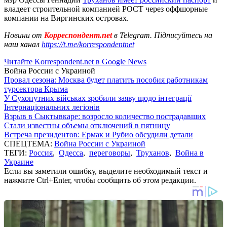
владеет строительной компанией РОСТ через оффшорные
компании на Виргинских островах.
Новини от
Корреспондент.net
в Telegram. Підписуйтесь на
наш канал
https://t.me/korrespondentnet
Читайте Korrespondent.net в Google News
Война России с Украиной
Провал сезона: Москва будет платить пособия работникам
турсектора Крыма
У Сухопутних військах зробили заяву щодо інтеграції
Інтернаціональних легіонів
Взрыв в Сыктывкаре: возросло количество пострадавших
Стали известны объемы отключений в пятницу
Встреча президентов: Ермак и Рубио обсудили детали
СПЕЦТЕМА:
Война России с Украиной
ТЕГИ:
Россия
,
Одесса
,
переговоры
,
Труханов
,
Война в
Украине
Если вы заметили ошибку, выделите необходимый текст и
нажмите Ctrl+Enter, чтобы сообщить об этом редакции.