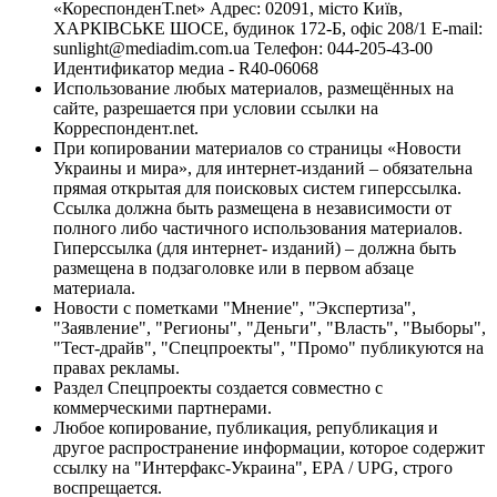
«КореспонденТ.net» Адрес: 02091, місто Київ,
ХАРКІВСЬКЕ ШОСЕ, будинок 172-Б, офіс 208/1 E-mail:
sunlight@mediadim.com.ua
Телефон: 044-205-43-00
Идентификатор медиа - R40-06068
Использование любых материалов, размещённых на
сайте, разрешается при условии ссылки на
Корреспондент.net.
При копировании материалов со страницы «Новости
Украины и мира», для интернет-изданий – обязательна
прямая открытая для поисковых систем гиперссылка.
Ссылка должна быть размещена в независимости от
полного либо частичного использования материалов.
Гиперссылка (для интернет- изданий) – должна быть
размещена в подзаголовке или в первом абзаце
материала.
Новости с пометками "Мнение", "Экспертиза",
"Заявление", "Регионы", "Деньги", "Власть", "Выборы",
"Тест-драйв", "Спецпроекты", "Промо" публикуются на
правах рекламы.
Раздел Спецпроекты создается совместно с
коммерческими партнерами.
Любое копирование, публикация, републикация и
другое распространение информации, которое содержит
ссылку на "Интерфакс-Украина", EPA / UPG, строго
воспрещается.