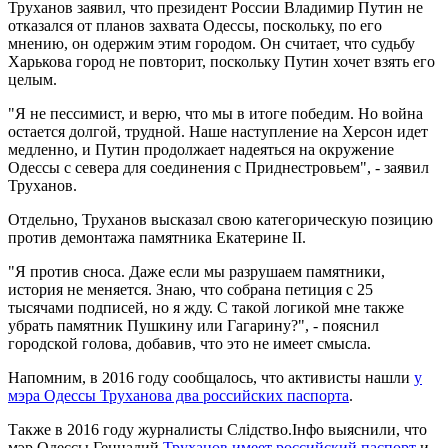
Труханов заявил, что президент России Владимир Путин не
отказался от планов захвата Одессы, поскольку, по его
мнению, он одержим этим городом. Он считает, что судьбу
Харькова город не повторит, поскольку Путин хочет взять его
целым.
"Я не пессимист, и верю, что мы в итоге победим. Но война
остается долгой, трудной. Наше наступление на Херсон идет
медленно, и Путин продолжает надеяться на окружение
Одессы с севера для соединения с Приднестровьем", - заявил
Труханов.
Отдельно, Труханов высказал свою категорическую позицию
против демонтажа памятника Екатерине II.
"Я против сноса. Даже если мы разрушаем памятники,
история не меняется. Знаю, что собрана петиция с 25
тысячами подписей, но я жду. С такой логикой мне также
убрать памятник Пушкину или Гагарину?", - пояснил
городской голова, добавив, что это не имеет смысла.
Напомним, в 2016 году сообщалось, что активисты нашли
у
мэра Одессы Труханова два российских паспорта
.
Также в 2016 году журналисты Слідство.Інфо выяснили, что
мэр Одессы Геннадий
Труханов имеет российский паспорт
и