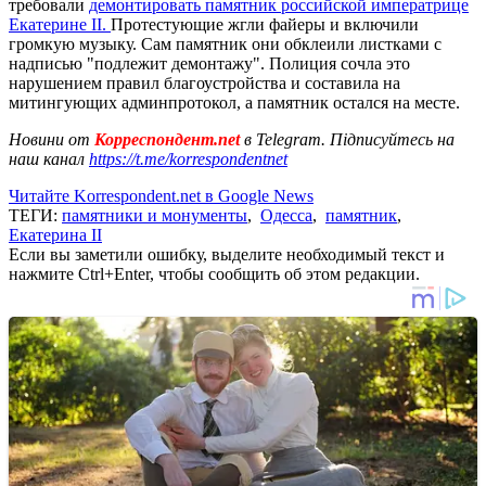
требовали
демонтировать памятник российской императрице
Екатерине II.
Протестующие жгли файеры и включили
громкую музыку. Сам памятник они обклеили листками с
надписью "подлежит демонтажу". Полиция сочла это
нарушением правил благоустройства и составила на
митингующих админпротокол, а памятник остался на месте.
Новини от
Корреспондент.net
в Telegram. Підписуйтесь на
наш канал
https://t.me/korrespondentnet
Читайте Korrespondent.net в Google News
ТЕГИ:
памятники и монументы
,
Одесса
,
памятник
,
Екатерина II
Если вы заметили ошибку, выделите необходимый текст и
нажмите Ctrl+Enter, чтобы сообщить об этом редакции.