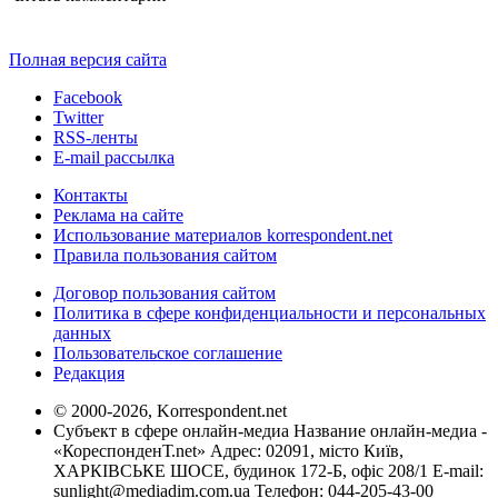
Полная версия сайта
Facebook
Twitter
RSS-ленты
E-mail рассылка
Контакты
Реклама на сайте
Использование материалов korrespondent.net
Правила пользования сайтом
Договор пользования сайтом
Политика в сфере конфиденциальности и персональных
данных
Пользовательское соглашение
Редакция
© 2000-2026, Korrespondent.net
Субъект в сфере онлайн-медиа Название онлайн-медиа -
«КореспонденТ.net» Адрес: 02091, місто Київ,
ХАРКІВСЬКЕ ШОСЕ, будинок 172-Б, офіс 208/1 E-mail:
sunlight@mediadim.com.ua
Телефон: 044-205-43-00