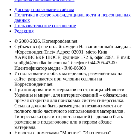
Договор пользования сайтом
Политика в сфере конфиденциальности и персональных
данных
Пользовательское соглашение
Редакция
© 2000-2026, Korrespondent.net
Субъект в сфере онлайн-медиа Название онлайн-медиа -
«КореспонденТ.net» Адрес: 02091, місто Київ,
ХАРКІВСЬКЕ ШОСЕ, будинок 172-Б, офіс 208/1 E-mail:
sunlight@mediadim.com.ua
Телефон: 044-205-43-00
Идентификатор медиа - R40-06068
Использование любых материалов, размещённых на
сайте, разрешается при условии ссылки на
Корреспондент.net.
При копировании материалов со страницы «Новости
Украины и мира», для интернет-изданий – обязательна
прямая открытая для поисковых систем гиперссылка.
Ссылка должна быть размещена в независимости от
полного либо частичного использования материалов.
Гиперссылка (для интернет- изданий) – должна быть
размещена в подзаголовке или в первом абзаце
материала.
Новости с пометками "Мнение", "Экспертиза",