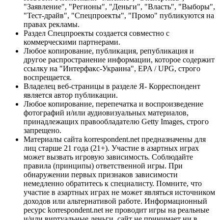
"Заявление", "Регионы", "Деньги", "Власть", "Выборы",
"Тест-драйв", "Спецпроекты", "Промо" публикуются на
правах рекламы.
Раздел Спецпроекты создается совместно с
коммерческими партнерами.
Любое копирование, публикация, републикация и
другое распространение информации, которое содержит
ссылку на "Интерфакс-Украина", EPA / UPG, строго
воспрещается.
Владелец веб-страницы в разделе Я- Корреспондент
является автор публикации.
Любое копирование, перепечатка и воспроизведение
фотографий и/или аудиовизуальных материалов,
принадлежащих правообладателю Getty Images, строго
запрещено.
Материалы сайта korrespondent.net предназначены для
лиц старше 21 года (21+). Участие в азартных играх
может вызвать игровую зависимость. Соблюдайте
правила (принципы) ответственной игры. При
обнаружении первых признаков зависимости
немедленно обратитесь к специалисту. Помните, что
участие в азартных играх не может являться источником
доходов или альтернативой работе. Информационный
ресурс korrespondent.net не проводит игры на реальные
и/или виртуальные деньги, сайт не принимает ни в