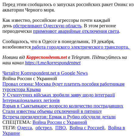
Перед этим сообщалось о запусках российских ракет Оникс из
акватории Черного моря.
Как известно, российские агрессоры почти каждый
день
обстреливают Одесскую область
. В этом регионе
периодически
применяют аварийные отключения света
.
Сообщалось, что в Одессе в понедельник, 19 декабря,
возобновится
работа городского электрического транспорта.
Новини від
Корреспондент.net
в Telegram. Підписуйтесь на
наш канал
https://t.me/korrespondentnet
Читайте Korrespondent.net в Google News
Война России с Украиной
Провал сезона: Москва будет платить пособия работникам
турсектора Крыма
У Сухопутних військах зробили заяву щодо інтеграції
Інтернаціональних легіонів
Взрыв в Сыктывкаре: возросло количество пострадавших
Стали известны объемы отключений в пятницу
Встреча президентов: Ермак и Рубио обсудили детали
СПЕЦТЕМА:
Война России с Украиной
ТЕГИ:
Одесса
,
обстрел
,
ПВО
,
Война с Россией
,
Война в
Украине