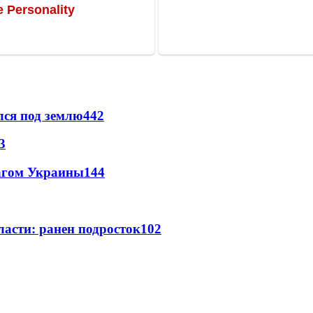
лся под землю
442
3
лагом Украины
144
ласти: ранен подросток
102