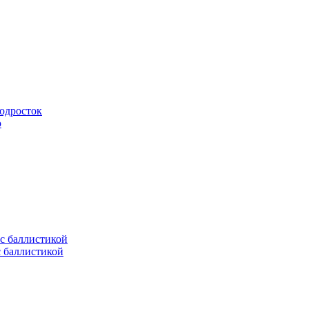
подросток
ю
с баллистикой