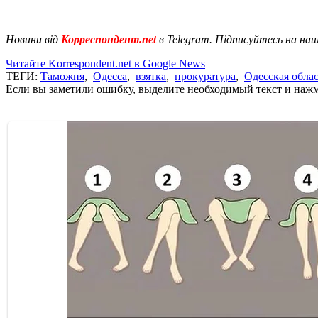
Новини від
Корреспондент.net
в Telegram. Підписуйтесь на на
Читайте Korrespondent.net в Google News
ТЕГИ:
Таможня
,
Одесса
,
взятка
,
прокуратура
,
Одесская обла
Если вы заметили ошибку, выделите необходимый текст и нажми