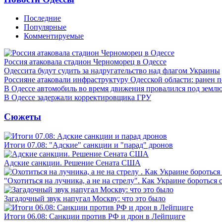
Последние
Популярные
Комментируемые
Россия атаковала стадион Черноморец в Одессе
Одессита будут судить за надругательство над флагом Украины
Россияне атаковали инфраструктуру Одесской области: ранен 
В Одессе автомобиль во время движения провалился под земл
В Одессе задержали корректировщика ГРУ
Сюжеты
Итоги 07.08: "Адские" санкции и "парад" дронов
Адские санкции. Решение Сената США
"Охотиться на лучника, а не на стрелу". Как Украине бороться 
Загадочный звук напугал Москву: что это было
Итоги 06.08: Санкции против РФ и дрон в Лейпциге