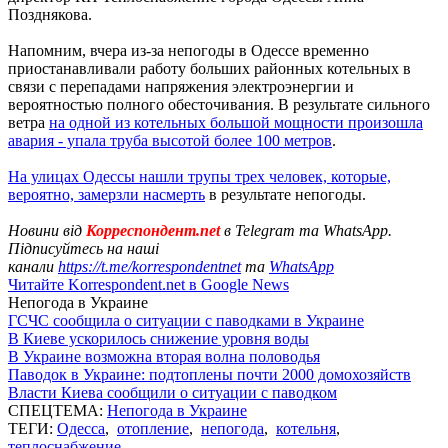
Позднякова.
Напомним, вчера из-за непогоды в Одессе временно
приостанавливали работу больших районных котельных в
связи с перепадами напряжения электроэнергии и
вероятностью полного обесточивания. В результате сильного
ветра
на одной из котельных большой мощности произошла
авария - упала труба высотой более 100 метров
.
На улицах Одессы нашли трупы трех человек, которые,
вероятно, замерзли насмерть
в результате непогоды.
Новини від
Корреспондент.net
в Telegram та WhatsApp.
Підписуйтесь на наші
канали
https://t.me/korrespondentnet
та
WhatsApp
Читайте Korrespondent.net в Google News
Непогода в Украине
ГСЧС сообщила о ситуации с паводками в Украине
В Киеве ускорилось снижение уровня воды
В Украине возможна вторая волна половодья
Паводок в Украине: подтоплены почти 2000 домохозяйств
Власти Киева сообщили о ситуации с паводком
СПЕЦТЕМА:
Непогода в Украине
ТЕГИ:
Одесса
,
отопление
,
непогода
,
котельня
,
теплоснабжение