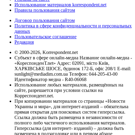
Использование материалов korrespondent.net
Правила пользования сайтом
Договор пользования сайтом
Политика в сфере конфиденциальности и персональных
данных
Пользовательское соглашение
Редакция
© 2000-2026, Korrespondent.net
Субъект в сфере онлайн-медиа Название онлайн-медиа -
«КореспонденТ.net» Адрес: 02091, місто Київ,
ХАРКІВСЬКЕ ШОСЕ, будинок 172-Б, офіс 208/1 E-mail:
sunlight@mediadim.com.ua
Телефон: 044-205-43-00
Идентификатор медиа - R40-06068
Использование любых материалов, размещённых на
сайте, разрешается при условии ссылки на
Корреспондент.net.
При копировании материалов со страницы «Новости
Украины и мира», для интернет-изданий – обязательна
прямая открытая для поисковых систем гиперссылка.
Ссылка должна быть размещена в независимости от
полного либо частичного использования материалов.
Гиперссылка (для интернет- изданий) – должна быть
размещена в подзаголовке или в первом абзаце