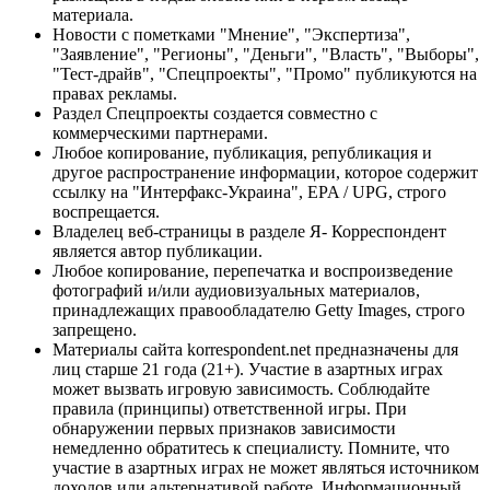
материала.
Новости с пометками "Мнение", "Экспертиза",
"Заявление", "Регионы", "Деньги", "Власть", "Выборы",
"Тест-драйв", "Спецпроекты", "Промо" публикуются на
правах рекламы.
Раздел Спецпроекты создается совместно с
коммерческими партнерами.
Любое копирование, публикация, републикация и
другое распространение информации, которое содержит
ссылку на "Интерфакс-Украина", EPA / UPG, строго
воспрещается.
Владелец веб-страницы в разделе Я- Корреспондент
является автор публикации.
Любое копирование, перепечатка и воспроизведение
фотографий и/или аудиовизуальных материалов,
принадлежащих правообладателю Getty Images, строго
запрещено.
Материалы сайта korrespondent.net предназначены для
лиц старше 21 года (21+). Участие в азартных играх
может вызвать игровую зависимость. Соблюдайте
правила (принципы) ответственной игры. При
обнаружении первых признаков зависимости
немедленно обратитесь к специалисту. Помните, что
участие в азартных играх не может являться источником
доходов или альтернативой работе. Информационный