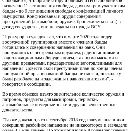
Сообщается, что организатору и одному из его сообщников
назначено 11 лет лишения свободы, другим трем участникам
банды - по 9 лет лишения свободы с конфискацией личного
имущества. Конфискованы и орудия совершения
преступлений (автомобили, оружие, бронежилеты и т.п.) в
доход государства, они переданы на нужды ВСУ.
"Прокурор в суде доказал, что в марте 2020 года лидер
вооруженной группировки вместе с членами банды
готовились к совершению нападения на банк. Они
вооружились огнестрельным оружием, радиостанциями и
радиолокационным оборудованием, вязаными масками и
другими предметами, предварительно заготовленными для
нападения. Довести свой преступный план до конца члены
вооруженной организованной банды не смогли, поскольку
были разоблачены и задержаны правоохранителями", -
говорится в сообщении.
Во время обысков изъято значительное количество оружия и
патронов, предметы для маскировки, перчатки,
автомобильные номерные знаки и другие вещественные
доказательства.
"Также доказано, что в сентябре 2018 года злоумышленники
совершили разбойное нападение на инкассаторов и завладели
более 3,3 млн гривен. По этому эпизоду к 8 годам заключения