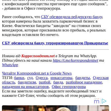
с конфискацией имущества приговорен еще один сообщник",
- добавили в Офисе генпрокурора.
Ранее сообщалось, что
СБУ обезвредила рейдерскую банду
,
которая намерена была захватить парковочный бизнес в
Киеве. Фактически бандиты "заводили" на стоянки своих
менеджеров, которые присваивали всю прибыль, а реальных
владельцев оставляли без ничего.
СБУ обезвредила банду, терроризировавшую Прикарпатье
Новини від
Корреспондент.net
в Telegram та WhatsApp.
Підписуйтесь на наші канали
https://t.me/korrespondentnet
та
WhatsApp
Читайте Korrespondent.net в Google News
ТЕГИ:
банки
,
суд
,
Одесса
,
инкассаторы
,
бандиты
,
Одесская
область
,
бандитизм
,
разбой
,
банда
,
разбойное нападение
,
нападения на инкассаторов
,
Офис генпрокурора
Если вы заметили ошибку, выделите необходимый текст и
нажмите Ctrl+Enter, чтобы сообщить об этом редакции.