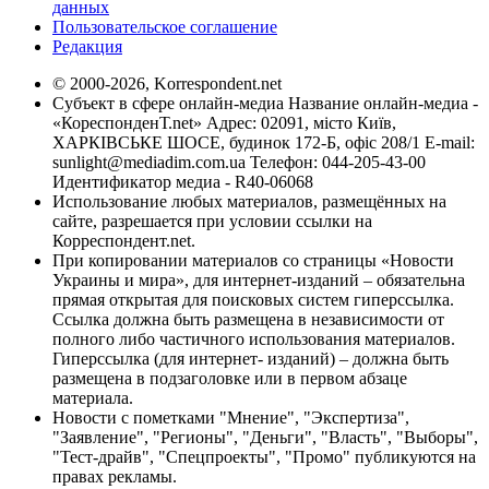
данных
Пользовательское соглашение
Редакция
© 2000-2026, Korrespondent.net
Субъект в сфере онлайн-медиа Название онлайн-медиа -
«КореспонденТ.net» Адрес: 02091, місто Київ,
ХАРКІВСЬКЕ ШОСЕ, будинок 172-Б, офіс 208/1 E-mail:
sunlight@mediadim.com.ua
Телефон: 044-205-43-00
Идентификатор медиа - R40-06068
Использование любых материалов, размещённых на
сайте, разрешается при условии ссылки на
Корреспондент.net.
При копировании материалов со страницы «Новости
Украины и мира», для интернет-изданий – обязательна
прямая открытая для поисковых систем гиперссылка.
Ссылка должна быть размещена в независимости от
полного либо частичного использования материалов.
Гиперссылка (для интернет- изданий) – должна быть
размещена в подзаголовке или в первом абзаце
материала.
Новости с пометками "Мнение", "Экспертиза",
"Заявление", "Регионы", "Деньги", "Власть", "Выборы",
"Тест-драйв", "Спецпроекты", "Промо" публикуются на
правах рекламы.