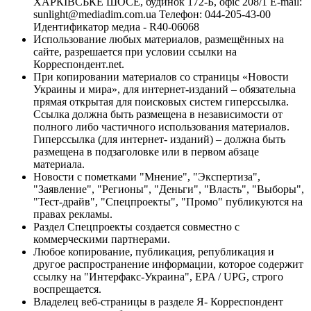
ХАРКІВСЬКЕ ШОСЕ, будинок 172-Б, офіс 208/1 E-mail:
sunlight@mediadim.com.ua
Телефон: 044-205-43-00
Идентификатор медиа - R40-06068
Использование любых материалов, размещённых на
сайте, разрешается при условии ссылки на
Корреспондент.net.
При копировании материалов со страницы «Новости
Украины и мира», для интернет-изданий – обязательна
прямая открытая для поисковых систем гиперссылка.
Ссылка должна быть размещена в независимости от
полного либо частичного использования материалов.
Гиперссылка (для интернет- изданий) – должна быть
размещена в подзаголовке или в первом абзаце
материала.
Новости с пометками "Мнение", "Экспертиза",
"Заявление", "Регионы", "Деньги", "Власть", "Выборы",
"Тест-драйв", "Спецпроекты", "Промо" публикуются на
правах рекламы.
Раздел Спецпроекты создается совместно с
коммерческими партнерами.
Любое копирование, публикация, републикация и
другое распространение информации, которое содержит
ссылку на "Интерфакс-Украина", EPA / UPG, строго
воспрещается.
Владелец веб-страницы в разделе Я- Корреспондент