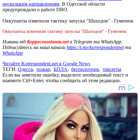
нескольким направлениям
. В Одесской области
предупреждали о работе ПВО.
Оккупанты изменили тактику запуска "Шахедов" - Гуменюк
Оккупанты изменили тактику запуска "Шахедов" - Гуменюк
Новини від
Корреспондент.net
в Telegram та WhatsApp.
Підписуйтесь на наші канали
https://t.me/korrespondentnet
та
WhatsApp
Читайте Korrespondent.net в Google News
ТЕГИ:
Одесса
,
пожар
,
БПЛА
,
беспилотник
,
прилеты
Если вы заметили ошибку, выделите необходимый текст и
нажмите Ctrl+Enter, чтобы сообщить об этом редакции.