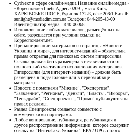
Субъект в сфере онлайн-медиа Название онлайн-медиа -
«КореспонденТ.net» Адрес: 02091, місто Київ,
ХАРКІВСЬКЕ ШОСЕ, будинок 172-Б, офіс 208/1 E-mail:
sunlight@mediadim.com.ua
Телефон: 044-205-43-00
Идентификатор медиа - R40-06068
Использование любых материалов, размещённых на
сайте, разрешается при условии ссылки на
Корреспондент.net.
При копировании материалов со страницы «Новости
Украины и мира», для интернет-изданий – обязательна
прямая открытая для поисковых систем гиперссылка.
Ссылка должна быть размещена в независимости от
полного либо частичного использования материалов.
Гиперссылка (для интернет- изданий) – должна быть
размещена в подзаголовке или в первом абзаце
материала.
Новости с пометками "Мнение", "Экспертиза",
"Заявление", "Регионы", "Деньги", "Власть", "Выборы",
"Тест-драйв", "Спецпроекты", "Промо" публикуются на
правах рекламы.
Раздел Спецпроекты создается совместно с
коммерческими партнерами.
Любое копирование, публикация, републикация и
другое распространение информации, которое содержит
ссылку на "Интерфакс-Украина", EPA / UPG, строго