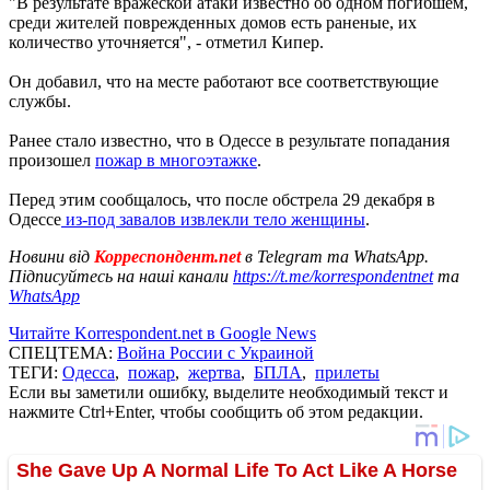
"В результате вражеской атаки известно об одном погибшем,
среди жителей поврежденных домов есть раненые, их
количество уточняется", - отметил Кипер.
Он добавил, что на месте работают все соответствующие
службы.
Ранее стало известно, что в Одессе в результате попадания
произошел
пожар в многоэтажке
.
Перед этим сообщалось, что после обстрела 29 декабря в
Одессе
из-под завалов извлекли тело женщины
.
Новини від
Корреспондент.net
в Telegram та WhatsApp.
Підписуйтесь на наші канали
https://t.me/korrespondentnet
та
WhatsApp
Читайте Korrespondent.net в Google News
СПЕЦТЕМА:
Война России с Украиной
ТЕГИ:
Одесса
,
пожар
,
жертва
,
БПЛА
,
прилеты
Если вы заметили ошибку, выделите необходимый текст и
нажмите Ctrl+Enter, чтобы сообщить об этом редакции.