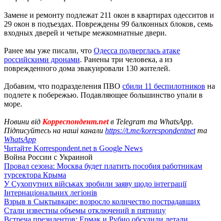
Замене и ремонту подлежат 211 окон в квартирах одесситов и
29 окон в подъездах. Повреждены 99 балконных блоков, семь
входных дверей и четыре межкомнатные двери.
Ранее мы уже писали, что
Одесса подверглась атаке
российскими дронами
. Ранены три человека, а из
поврежденного дома эвакуировали 130 жителей.
Добавим, что подразделения ПВО
сбили 11 беспилотников
на
подлете к побережью. Подавляющее большинство упали в
море.
Новини від
Корреспондент.net
в Telegram та WhatsApp.
Підписуйтесь на наші канали
https://t.me/korrespondentnet
та
WhatsApp
Читайте Korrespondent.net в Google News
Война России с Украиной
Провал сезона: Москва будет платить пособия работникам
турсектора Крыма
У Сухопутних військах зробили заяву щодо інтеграції
Інтернаціональних легіонів
Взрыв в Сыктывкаре: возросло количество пострадавших
Стали известны объемы отключений в пятницу
Встреча президентов: Ермак и Рубио обсудили детали