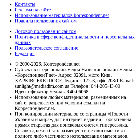
Контакты
Реклама на сайте
Использование материалов korrespondent.net
Правила пользования сайтом
Договор пользования сайтом
Политика в сфере конфиденциальности и персональных
данных
Пользовательское соглашение
Редакция
© 2000-2026, Korrespondent.net
Субъект в сфере онлайн-медиа Название онлайн-медиа -
«КореспонденТ.net» Адрес: 02091, місто Київ,
ХАРКІВСЬКЕ ШОСЕ, будинок 172-Б, офіс 208/1 E-mail:
sunlight@mediadim.com.ua
Телефон: 044-205-43-00
Идентификатор медиа - R40-06068
Использование любых материалов, размещённых на
сайте, разрешается при условии ссылки на
Корреспондент.net.
При копировании материалов со страницы «Новости
Украины и мира», для интернет-изданий – обязательна
прямая открытая для поисковых систем гиперссылка.
Ссылка должна быть размещена в независимости от
полного либо частичного использования материалов.