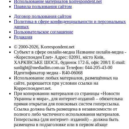
Использование материалов korrespondent.net
Правила пользования сайтом
Договор пользования сайтом
Политика в сфере конфиденциальности и персональных
данных
Пользовательское соглашение
Редакция
© 2000-2026, Korrespondent.net
Субъект в сфере онлайн-медиа Название онлайн-медиа -
«КореспонденТ.net» Адрес: 02091, місто Київ,
ХАРКІВСЬКЕ ШОСЕ, будинок 172-Б, офіс 208/1 E-mail:
sunlight@mediadim.com.ua
Телефон: 044-205-43-00
Идентификатор медиа - R40-06068
Использование любых материалов, размещённых на
сайте, разрешается при условии ссылки на
Корреспондент.net.
При копировании материалов со страницы «Новости
Украины и мира», для интернет-изданий – обязательна
прямая открытая для поисковых систем гиперссылка.
Ссылка должна быть размещена в независимости от
полного либо частичного использования материалов.
Гиперссылка (для интернет- изданий) – должна быть
размещена в подзаголовке или в первом абзаце