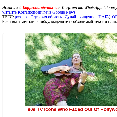
Новини від
Корреспондент.net
в Telegram та WhatsApp. Підпис
Читайте Korrespondent.net в Google News
ТЕГИ:
розыск
,
Одесская область
,
Дунай
,
хищение
,
НАБУ
,
О
Если вы заметили ошибку, выделите необходимый текст и нажми