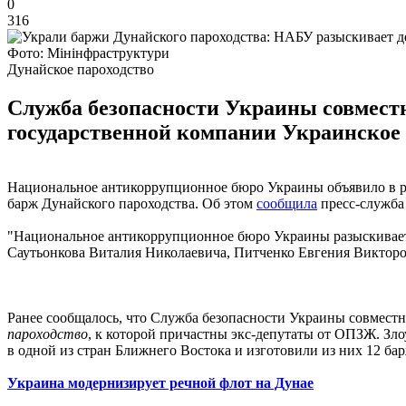
0
316
Фото: Мінінфраструктури
Дунайское пароходство
Служба безопасности Украины совмест
государственной компании Украинское 
Национальное антикоррупционное бюро Украины объявило в р
барж Дунайского пароходства. Об этом
сообщила
пресс-служба
"Национальное антикоррупционное бюро Украины разыскивает п
Саутьонкова Виталия Николаевича, Питченко Евгения Викторов
Ранее сообщалось, что Служба безопасности Украины совмес
пароходство
, к которой причастны экс-депутаты от ОПЗЖ. Зл
в одной из стран Ближнего Востока и изготовили из них 12 ба
Украина модернизирует речной флот на Дунае