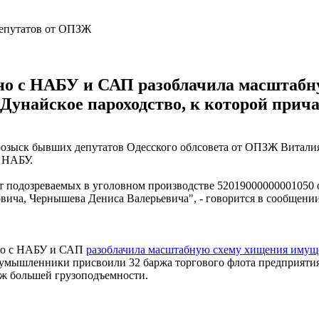
но с НАБУ и САП разоблачила масштабн
Дунайское пароходство, к которой прич
озыск бывших депутатов Одесского облсовета от ОПЗЖ Виталия
 НАБУ.
одозреваемых в уголовном производстве 52019000000001050 от 
ича, Чернышева Дениса Валерьевича", - говорится в сообщении
тно с НАБУ и САП
разоблачила масштабную схему хищения имущ
оумышленники присвоили 32 баржа торгового флота предприятия 
рж большей грузоподъемности.