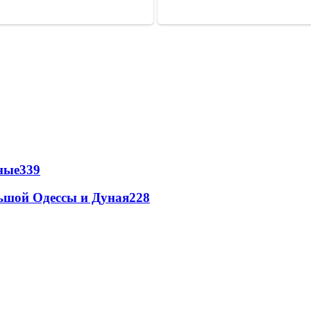
ные
339
льшой Одессы и Дуная
228