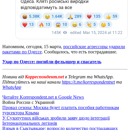
Напомним, сегодня, 15 марта,
российские агрессоры ударили
ракетами по Одессе
. Сообщалось, что есть пострадавшие.
Удар по Одессе: погибли фельдшер и спасатель
Новини від
Корреспондент.net
в Telegram та WhatsApp.
Підписуйтесь на наші канали
https://t.me/korrespondentnet
та
WhatsApp
Читайте Korrespondent.net в Google News
Война России с Украиной
Провал сезона: Москва будет платить пособия работникам
турсектора Крыма
У Сухопутних військах зробили заяву щодо інтеграції
Інтернаціональних легіонів
Взрыв в Сыктывкаре: возросло количество пострадавших