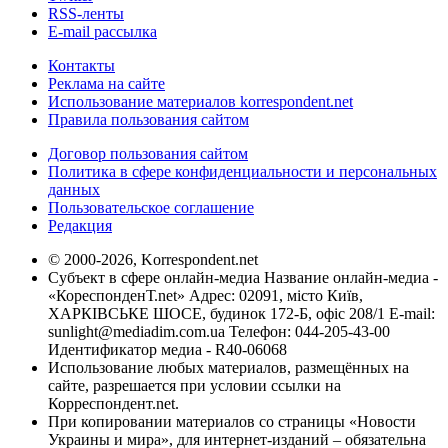
RSS-ленты
E-mail рассылка
Контакты
Реклама на сайте
Использование материалов korrespondent.net
Правила пользования сайтом
Договор пользования сайтом
Политика в сфере конфиденциальности и персональных
данных
Пользовательское соглашение
Редакция
© 2000-2026, Korrespondent.net
Субъект в сфере онлайн-медиа Название онлайн-медиа -
«КореспонденТ.net» Адрес: 02091, місто Київ,
ХАРКІВСЬКЕ ШОСЕ, будинок 172-Б, офіс 208/1 E-mail:
sunlight@mediadim.com.ua
Телефон: 044-205-43-00
Идентификатор медиа - R40-06068
Использование любых материалов, размещённых на
сайте, разрешается при условии ссылки на
Корреспондент.net.
При копировании материалов со страницы «Новости
Украины и мира», для интернет-изданий – обязательна