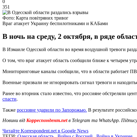
0
351
Фото: Карта повітряних тривог
Враг атакует Украину беспилотниками и КАБами
В ночь на среду, 2 октября, в ряде об
В Измаиле Одесской области во время воздушной тревоги разда
О том, что враг атакует область сообщили ближе к четырем утр
Мониторинговые каналы сообщили, что в области работает П
Военные призвали не игнорировать сигнал тревоги и находитьс
Ранее во вторник стало известно, что россияне обстреляли це
спасти
.
Также
россияне ударили по Запорожью.
В результате российско
Новини від
Корреспондент.net
в Telegram та WhatsApp. Підпис
Читайте Korrespondent.net в Google News
ТЕГИ:
Одесская область
,
Война с Россией
,
Война в Украине