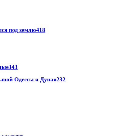
лся под землю
418
ные
343
льшой Одессы и Дуная
232