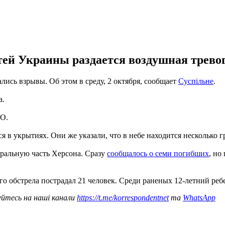
ластей Украины раздается воздушная трев
лись взрывы. Об этом в среду, 2 октября, сообщает
Суспільне
.
а.
ВО.
я в укрытиях. Они же указали, что в небе находится несколько 
нтральную часть Херсона. Сразу
сообщалось о семи погибших
, но
го обстрела пострадал 21 человек. Среди раненых 12-летний реб
уйтесь на наші канали
https://t.me/korrespondentnet
та
WhatsApp