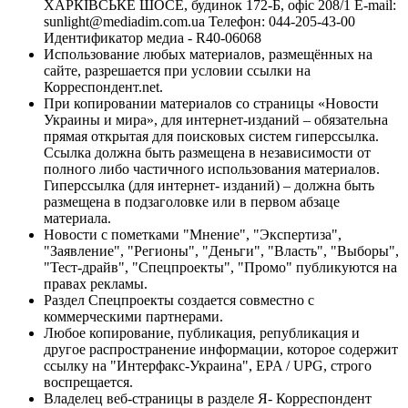
ХАРКІВСЬКЕ ШОСЕ, будинок 172-Б, офіс 208/1 E-mail:
sunlight@mediadim.com.ua
Телефон: 044-205-43-00
Идентификатор медиа - R40-06068
Использование любых материалов, размещённых на
сайте, разрешается при условии ссылки на
Корреспондент.net.
При копировании материалов со страницы «Новости
Украины и мира», для интернет-изданий – обязательна
прямая открытая для поисковых систем гиперссылка.
Ссылка должна быть размещена в независимости от
полного либо частичного использования материалов.
Гиперссылка (для интернет- изданий) – должна быть
размещена в подзаголовке или в первом абзаце
материала.
Новости с пометками "Мнение", "Экспертиза",
"Заявление", "Регионы", "Деньги", "Власть", "Выборы",
"Тест-драйв", "Спецпроекты", "Промо" публикуются на
правах рекламы.
Раздел Спецпроекты создается совместно с
коммерческими партнерами.
Любое копирование, публикация, републикация и
другое распространение информации, которое содержит
ссылку на "Интерфакс-Украина", EPA / UPG, строго
воспрещается.
Владелец веб-страницы в разделе Я- Корреспондент