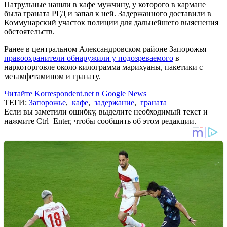
Патрульные нашли в кафе мужчину, у которого в кармане
была граната РГД и запал к ней. Задержанного доставили в
Коммунарский участок полиции для дальнейшего выяснения
обстоятельств.
Ранее в центральном Александровском районе Запорожья
правоохранители обнаружили у подозреваемого
в
наркоторговле около килограмма марихуаны, пакетики с
метамфетамином и гранату.
Читайте Korrespondent.net в Google News
ТЕГИ:
Запорожье
,
кафе
,
задержание
,
граната
Если вы заметили ошибку, выделите необходимый текст и
нажмите Ctrl+Enter, чтобы сообщить об этом редакции.