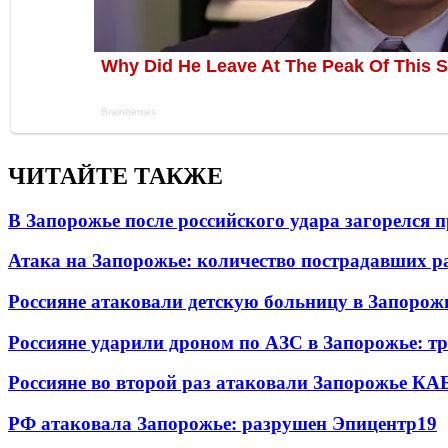
ЧИТАЙТЕ ТАКЖЕ
В Запорожье после российского удара загорелся
Атака на Запорожье: количество пострадавших р
Россияне атаковали детскую больницу в Запорож
Россияне ударили дроном по АЗС в Запорожье: т
Россияне во второй раз атаковали Запорожье КА
РФ атаковала Запорожье: разрушен Эпицентр
19