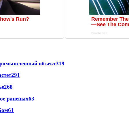
 промышленный объект
319
астет
291
ье
268
рое раненых
63
Бом
61