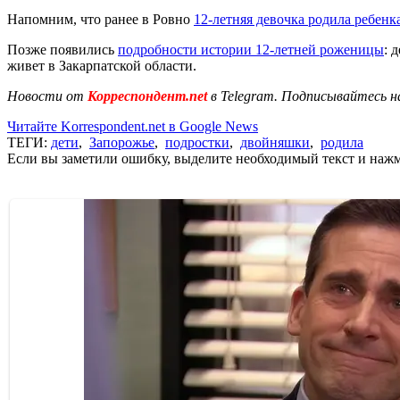
Напомним, что ранее в Ровно
12-летняя девочка родила ребенк
Позже появились
подробности истории 12-летней роженицы
: 
живет в Закарпатской области.
Новости от
Корреспондент.net
в Telegram. Подписывайтесь н
Читайте Korrespondent.net в Google News
ТЕГИ:
дети
,
Запорожье
,
подростки
,
двойняшки
,
родила
Если вы заметили ошибку, выделите необходимый текст и нажми