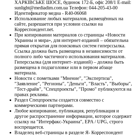
ХАРКІВСЬКЕ ШОСЕ, будинок 172-Б, офіс 208/1 E-mail:
sunlight@mediadim.com.ua
Телефон: 044-205-43-00
Идентификатор медиа - R40-06068
Использование любых материалов, размещённых на
сайте, разрешается при условии ссылки на
Корреспондент.net.
При копировании материалов со страницы «Новости
Украины и мира», для интернет-изданий – обязательна
прямая открытая для поисковых систем гиперссылка.
Ссылка должна быть размещена в независимости от
полного либо частичного использования материалов.
Гиперссылка (для интернет- изданий) – должна быть
размещена в подзаголовке или в первом абзаце
материала.
Новости с пометками "Мнение", "Экспертиза",
"Заявление", "Регионы", "Деньги", "Власть", "Выборы",
"Тест-драйв", "Спецпроекты", "Промо" публикуются на
правах рекламы.
Раздел Спецпроекты создается совместно с
коммерческими партнерами.
Любое копирование, публикация, републикация и
другое распространение информации, которое содержит
ссылку на "Интерфакс-Украина", EPA / UPG, строго
воспрещается.
Владелец веб-страницы в разделе Я- Корреспондент