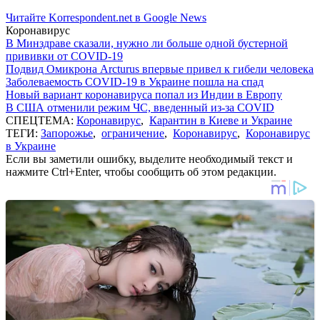
Читайте Korrespondent.net в Google News
Коронавирус
В Минздраве сказали, нужно ли больше одной бустерной
прививки от COVID-19
Подвид Омикрона Arcturus впервые привел к гибели человека
Заболеваемость COVID-19 в Украине пошла на спад
Новый вариант коронавируса попал из Индии в Европу
В США отменили режим ЧС, введенный из-за COVID
СПЕЦТЕМА:
Коронавирус
,
Карантин в Киеве и Украине
ТЕГИ:
Запорожье
,
ограничение
,
Коронавирус
,
Коронавирус
в Украине
Если вы заметили ошибку, выделите необходимый текст и
нажмите Ctrl+Enter, чтобы сообщить об этом редакции.